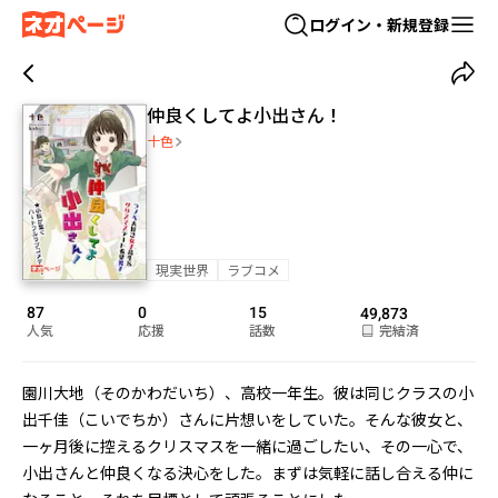
ログイン・新規登録
仲良くしてよ小出さん！
十色
現実世界
ラブコメ
87
0
15
49,873
人気
応援
話数
完結済
園川大地（そのかわだいち）、高校一年生。彼は同じクラスの小
出千佳（こいでちか）さんに片想いをしていた。そんな彼女と、
一ヶ月後に控えるクリスマスを一緒に過ごしたい、その一心で、
小出さんと仲良くなる決心をした。まずは気軽に話し合える仲に