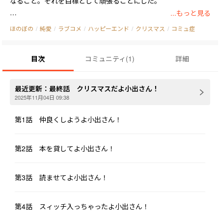
なること。それを目標として頑張ることにした。

...もっと見る
しかし、小出さんはとっても恥ずかしがり屋。いつもおどおど、
ほのぼの
/
純愛
/
ラブコメ
/
ハッピーエンド
/
クリスマス
/
コミュ症
わたわた、あたふた。仲良くなるのにかなり時間かかりそうだな
と彼は思った。そんな彼女を振り向かせるため、園川大智はまず
目次
コミュニティ
(
1
)
詳細
彼女の趣味である本の話を取っ掛かりにしようと話しかけたのだ
が──。

最近更新：
最終話 クリスマスだよ小出さん！
これはコミュ症で、いつもおどおど、あたふた、キョロキョロ。
2025年11月04日 09:38
だけど大好きな小説に一直線──

そんな可愛らしい女の子を振り向かせるために奮闘する男の子の
第1話 仲良くしようよ小出さん！
第2話 本を貸してよ小出さん！
第3話 読ませてよ小出さん！
第4話 スィッチ入っちゃったよ小出さん！