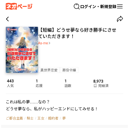
ログイン・新規登録
【短編】どうせ夢なら好き勝手にさせ
ていただきます！
As-me
異世界恋愛
悪役令嬢
443
1
1
8,973
人気
応援
話数
完結済
これは私の夢……なの？

どうせ夢なら、私がハッピーエンドにしてみせる！
ご都合主義
/
騎士
/
王女
/
婚約者
/
夢