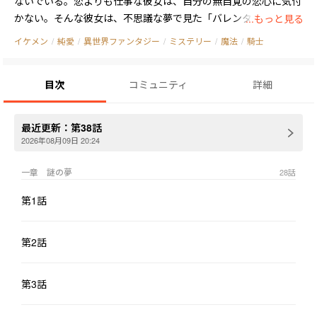
ないでいる。恋よりも仕事な彼女は、自分の無自覚の恋心に気付
かない。そんな彼女は、不思議な夢で見た「バレンタイン」につ
...もっと見る
いて彼に話した。

イケメン
/
純愛
/
異世界ファンタジー
/
ミステリー
/
魔法
/
騎士
彼女はとある贈り物を作ろうと奮闘する。

目次
コミュニティ
詳細
しかし当日、王都で謎の騒ぎが発生。二人でその真相を追い、協
力して人助けや問題を解決する中で、二人の距離も縮まってい
最近更新：
第38話
く。

2026年08月09日 20:24
更にこのことをきっかけに活躍や魔法薬の評判を聞き付け、貴族
一章 謎の夢
28
話
までも出て来る。

第1話
贈り物を渡すことが出来るのか、二人の関係は変わるのか。

第2話
恋には不器用なツンデレ研究者×心の内を読ませないイケメン紳
士騎士のバディが謎や騒動を追う、ミステリー風味な甘くじれっ
第3話
たい恋愛ファンタジー。
