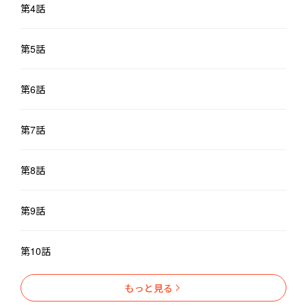
※時々戦闘・バトル要素あり

第4話
※恋愛要素はゆっくり
第5話
第6話
第7話
第8話
第9話
第10話
もっと見る