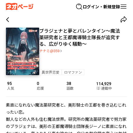
ログイン・新規登録
ブラジェナと夢とバレンタイン～魔法
薬研究者と王都魔導騎士隊長が追究す
る、広がりゆく騒動～
ナナミ@359
異世界恋愛
ロマファン
95
0
38
114,929
人気
応援
話数
連載中
素直になれない魔法薬研究者と、美形騎士の王都を巻き込むじれ
ったい恋。

獣人などの人外も住む魔法世界。研究所の魔法薬研究者で努力家
のブラジェナは、美形の王都魔導騎士団隊長ジーノに素直になれ