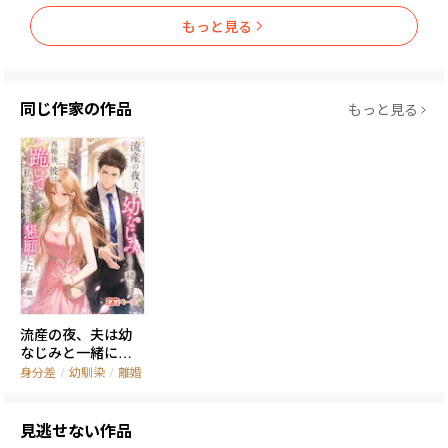
もっと見る
同じ作家の作品
もっと見る
流産の夜、夫は幼
なじみと一緒に…
再婚後、彼は跪い
身分差
/
幼馴染
/
離婚
て私に戻ってきて
と懇願した
見逃せない作品