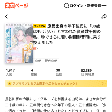
ログイン・新規登録
庶民出身の年下彼氏に「30歳
プレミアム
はもう汚い」と言われた資産数千億の
私、秒でさらに若い財閥御曹司に乗り
換えました
鍋
恋愛
現代恋愛
1,917
4
30
82,389
人気
応援
話数
完結済
アプリでプレミアム限定作品をもっとチェック！
長谷川家の令嬢にしてグループを掌握する由紀は、まさか自分が
三十歳の年に、五年間付き合った年下の恋人・五十嵐陽太に「少
し汚れてきた」「時間に使い古された」とドライブレコーダーの