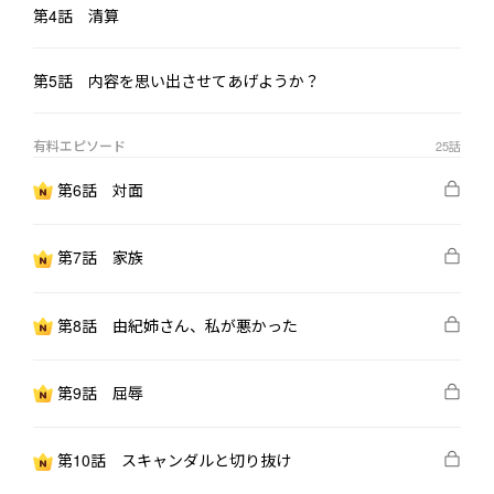
すよ」

第4話 清算
そして彼は由紀へと向き直り、澄んだ眼差しで問いかける。

第5話 内容を思い出させてあげようか？
「この“ビジネス上の婚約”、本当のものにしてみませんか」

目の前にいるのは、元恋人よりも若く、整っていて、そしてはる
有料エピソード
25
話
かに力を持つ“年下の男”。由紀はふと、自分の過ごした五年間が
滑稽に思えてきた。

第6話 対面
年下の男なんて、いくらでもいる。

第7話 家族
だったら――もっと従順で、もっと優れていて、もっと相応しい相手
第8話 由紀姉さん、私が悪かった
第9話 屈辱
第10話 スキャンダルと切り抜け