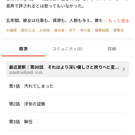
音声で評されるとは思ってもいなかった。

五年間、彼女は仕事も、資源も、人脈も与え、彼を一介の社員か
...もっと見る
ら上の立場へと押し上げた。だが彼が返したのは、裏切りと録音
お嬢様
/
強気な女
/
お姉様
/
身分差
/
年下
/
年の差
/
電撃結婚
/
御曹司
に刻まれた侮蔑だった。

目次
コミュニティ
(
6
)
詳細
由紀は冷静に別れ、解職し、法的にも清算する。しかし彼はメデ
ィアの前で「名家に捨てられた一途な一般人」という物語を演じ
始め、安っぽい思い出の品まで差し出して見せる。

最近更新：
第30話 それはより深い優しさと誇りへと変わった
2026年04月29日 10:05
由紀に残ったのは、ただ疲労と嫌悪だけだった。

第1話 汚れてしまった
そのとき――商業提携をきっかけに知り合った“戦略結婚”の相手、同
じく若くして頂点に立つ財閥出身の菅原和也が、静かに彼女の前
第2話 浮気の証拠
へと進み出る。彼はその滑稽なペンを受け取り、穏やかな声で、
しかし一切の余地なく言い切った。

第3話 解任
「五十嵐さん、きちんと別れることが、過去への最低限の礼儀で