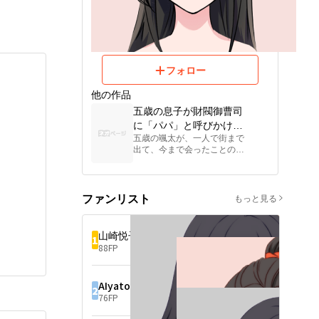
む
ら
フォロー
他の作品
五歳の息子が財閥御曹司
に「パパ」と呼びかけた
五歳の颯太が、一人で街まで
ら、捨てられた母親は裏
出て、今まで会ったことのな
の女王でした
い父親を探した。

母・橘澪は長野県の里山で、
彼を一人で育て、父親のこと
ファンリスト
もっと見る
は一度も口にしなかった。

しかし、財閥三代目の有栖川
山崎悦子
1
渉は信じなかった。彼は机の
88FP
上にDNA報告書を置き、確認
後に処理するつもりだった。

AIyato
だが調べていくうちに、全国
2
トップの心臓外科医が彼女を
76FP
サポートしていることがわか