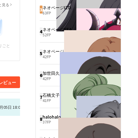
り、トップクラスのセキュリ
と見る
ティ専門家が彼女を「先生」
ネオページIZDY1571
3
と呼ぶことも知った。さら
63FP
に、彼女名義の絵画の落札価
格は、最高で一枚5億8千万円
に達していた。

ネオページFEAA5722
4
52FP
そして彼は、彼女の家の古い
客間で、人生で最も長く眠っ
たことを知った。

りごと
彼の不眠症を治せるのは、彼
ネオページTOJE8042
5
女だけだった。

42FP
このことは誰にも言わなかっ
たが、彼は毎週末、里山へ向
加世田久美
かうようになった。最初はプ
6
42FP
ロジェクト審査を口実に、や
レビュー
がて口実すら必要なくなっ
た。

石橋文子
7
彼女の実母は、家柄が足りな
41FP
いとして彼女を豪門のPRツー
月05日 18:05
ルとして使おうとした。

彼の母親は、皆の前で「相応
halohalo
8
しくない」と言った。

37FP
財閥の令嬢は薬を盛り、143
円をメモに置き去りにした。
彼女は手を叩き、平然と去っ