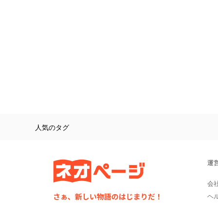
人気のタグ
運
会
ヘ