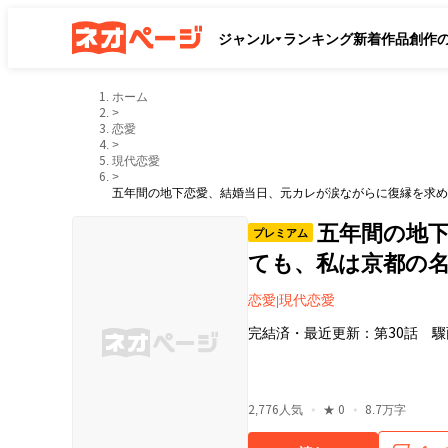
ジャンル
ランキング
新着作品
創作
ホーム
>
恋愛
>
現代恋愛
>
五年間の地下恋愛、結婚当日、元カレが涙ながらに復縁を求め
五年間の地
プレミアム
ても、私は京都の
恋愛
現代恋愛
|
完結済
・
最近更新：
第30話 
・
・
2,776
人気
★
0
8.7万字