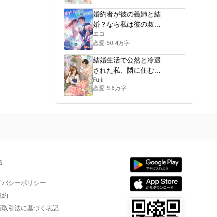
そして、こう言った。

婚約者が彼の義姉と結
「やっぱり、そうだと思っ
婚？なら私は彼の叔父
と結婚します
エコ
恋愛
50.4万字
·
結婚生活で公然と冷遇
された私、隣に住む世
界一の大富豪に“命”とし
Fujii
恋愛
9.6万字
·
て溺愛されるようにな
った
他
イバシーポリシー
規約
商取引法に基づく表記