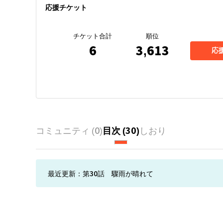
応援チケット
チケット合計
順位
6
3,613
応
コミュニティ (
0
)
目次 (
30
)
しおり
最近更新：
第30話 驟雨が晴れて