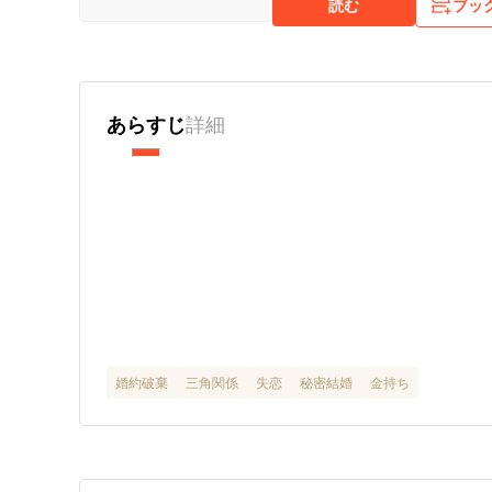
読む
ブッ
あらすじ
詳細
婚約破棄
三角関係
失恋
秘密結婚
金持ち