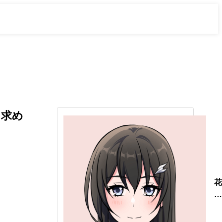
を求め
花
曇
ひ
と