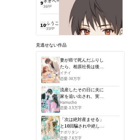
ネオページIATZ10533
た。

9
36FP
彼女は無関心だったのではな
い。

ただ、自分のために他人に立
ふうこ
10
ち上がらせることをしなかっ
35FP
ただけだ。

そしてついに彼は、その場
見逃せない作品
で、皆の前で言った。

「この件は僕が処理する。君
は気にしなくていい」

妻が癌で死んだふりし
その後、敵対していた家族は
たら、相原社長は後悔
破産し、令嬢はすべての社交
に狂って世界中で探し
イチイ
界から姿を消した。彼の母親
恋愛
30万字
·
始めた
は結婚式に招かれなかった。

流産したその日に夫に
ヨーロッパの駐日大使も出席
したその結婚式で、彼は澪の
家を追い出され、実家
実父として立ち、言った。

に戻ると、兄たちは業
Hamucho
「これは、僕が二十年探して
恋愛
3.5万字
·
界の超大物だった
きた娘だ」

「次は絶対産ませる」
颯太は小さな礼服を着て、結
婚式後、ノートに「パパ」の
と10回騙され中絶した
隣に真剣な筆で「ママ」と書
私、パリコレのランウ
ナポリタン
いた。

恋愛
7.6万字
·
ェイで元夫を見下ろす