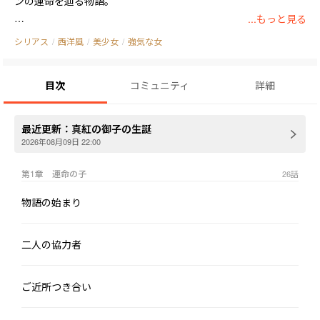
ンの運命を辿る物語。

...もっと見る
シリアス
/
西洋風
/
美少女
/
強気な女
どこかの世界にある大陸―――

―――フロンテ大陸。

目次
コミュニティ
詳細
世界最強のドラゴン―――

―――四大神龍の縄張りとなっているフロンテ大陸で、人類は文明を築
最近更新：
真紅の御子の生誕
き文化を開花させていく。

2026年08月09日 22:00
その文明が始まった時代に一人の少女が運命の環に取り込まれ、
第1章 運命の子
26
話
様々な試練の波を巡り巡っていく物語が堂々開幕です。
物語の始まり
二人の協力者
ご近所つき合い