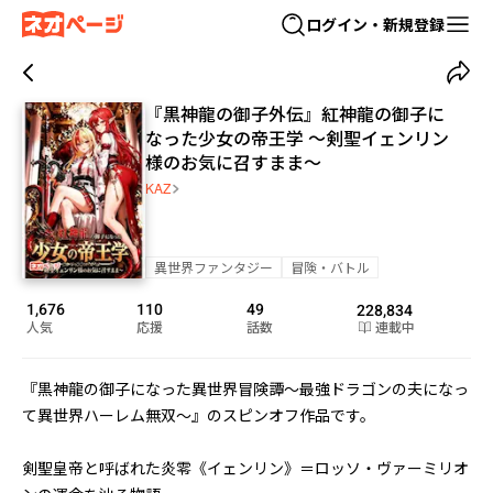
ログイン・新規登録
『黒神龍の御子外伝』紅神龍の御子に
なった少女の帝王学 ～剣聖イェンリン
様のお気に召すまま～
KAZ
異世界ファンタジー
冒険・バトル
1,676
110
49
228,834
人気
応援
話数
連載中
『黒神龍の御子になった異世界冒険譚～最強ドラゴンの夫になっ
て異世界ハーレム無双～』のスピンオフ作品です。

剣聖皇帝と呼ばれた炎零《イェンリン》＝ロッソ・ヴァーミリオ