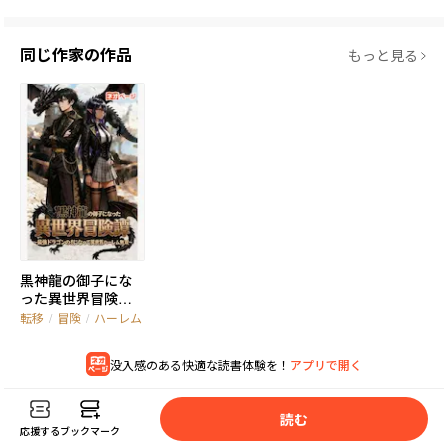
同じ作家の作品
もっと見る
黒神龍の御子にな
った異世界冒険譚
～最強ドラゴンの
転移
/
冒険
/
ハーレム
夫になって異世界
ハーレム無双～
没入感のある快適な読書体験を！
アプリで開く
読
む
応援する
ブックマーク