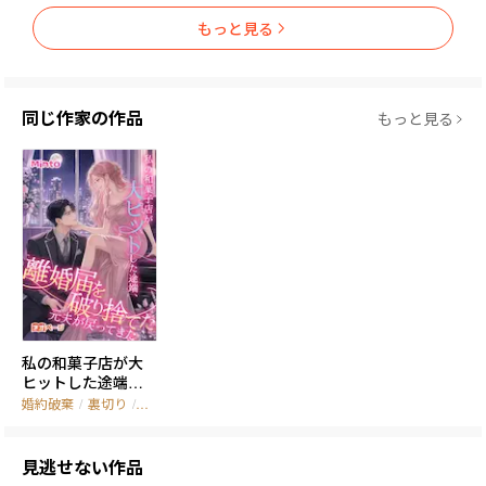
もっと見る
そしてついに狂気に走り、彼女を強引に連れ去り監禁する。

絶望の中、扉が開いた。

同じ作家の作品
もっと見る
そこに立っていたのは、本来なら車椅子にいるはずの男だった。

だが彼は、誰の助けも借りず、自分の足で一歩ずつ歩いてきた。

その瞬間、すべてが変わった。

黒川凌は祖父によってその場で後継権を剥奪され、国外へ追放さ
れた。

誰も彼のために口を開かなかった。

私の和菓子店が大
そして澪と蒼は区役所へ向かい、一枚の婚姻届を提出した。

ヒットした途端、
離婚届を破り捨て
式もなければ、派手な披露もない。

婚約破棄
/
裏切り
/
修羅場
た元夫が戻ってき
た
ただ彼女は静かに言った。

見逃せない作品