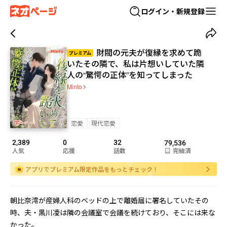
ログイン・新規登録
財閥の元夫が復縁を求めて跪
プレミアム
いたその隣で、私は片想いしていた隣
人の“驚愕の正体”を知ってしまった
Minto
恋愛
現代恋愛
2,389
0
32
79,536
人気
応援
話数
完結済
アプリでプレミアム限定作品をもっとチェック！
朝比奈澪が産婦人科のベッドの上で離婚届に署名していたその
時、夫・黒川凌は隣の会議室で会議を続けており、そこには来な
かった。
