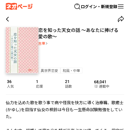
ログイン・新規登録
恋を知った天女の話 ～あなたに捧げる
愛の歌～
吉華
異世界恋愛
和風・中華
36
1
21
68,041
人気
応援
話数
連載中
仙力を込めた歌を歌う事で病や怪我を快方に導く治療職、歌癒士
(かゆし)を目指す仙女の桐鈴は今日も一生懸命試験勉強をしてい
た。
