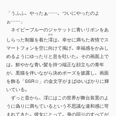
「うふふ、やったぁ……、ついにやったのよ
ぉ……」
　ネイビーブルーのジャケットに青いリボンをあ
みお
しらった制服を着た
澪
は、幸せに満ちた表情でス
マートフォンを空に向けて掲げ、幸福感をかみし
めるようにゆったりと息を吐いた。その画面上で
は、鮮やかな青い髪を持つ端正な顔立ちの青年
が、黒猫を伴いながら決めポーズを披露し、画面
を飾る「SSR☆」の金文字がまばゆいばかりに輝
いている。
　ずっと昔から、澪にはこの世界が舞台装置のよ
うに偽りに満ちているという不思議な違和感に苛
まれてきた。彼女にとって、身の回りのすべてが