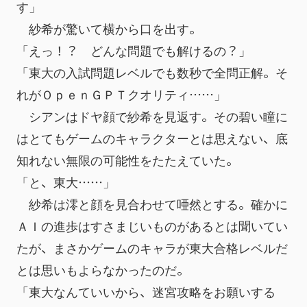
す」
　紗希が驚いて横から口を出す。
「えっ！？　どんな問題でも解けるの？」
「東大の入試問題レベルでも数秒で全問正解。そ
れがＯｐｅｎＧＰＴクオリティ……」
　シアンはドヤ顔で紗希を見返す。その碧い瞳に
はとてもゲームのキャラクターとは思えない、底
知れない無限の可能性をたたえていた。
「と、東大……」
　紗希は澪と顔を見合わせて唖然とする。確かに
ＡＩの進歩はすさまじいものがあるとは聞いてい
たが、まさかゲームのキャラが東大合格レベルだ
とは思いもよらなかったのだ。
「東大なんていいから、迷宮攻略をお願いする