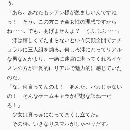
う。
「あら、あなたもシアン様が羨ましいんですね
っ！　そう、この方こそ全女性の理想ですから
ね……。でも、あげませんよ？　くふふふ……」
　澪は嬉しくてたまらないという笑顔全開でナチ
ュラルに三人組を煽る。何しろ澪にとってリアル
な男なんかより、一緒に迷宮に潜ってくれるイケ
メンの方が圧倒的にリアルで魅力的に感じていた
のだ。
「な、何言ってんのよ！　あんた、バカじゃない
の！　そんなゲームキャラが理想な訳ねーだ
ろ！」
　少女は真っ赤になってまくし立てた。
　その時、いきなりスマホがしゃべりだす。