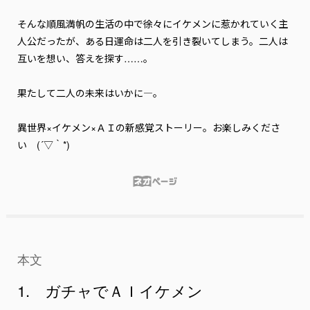
そんな順風満帆の生活の中で徐々にイケメンに惹かれていく主
人公だったが、ある日運命は二人を引き裂いてしまう。二人は
互いを想い、答えを探す……。

果たして二人の未来はいかに――――。

異世界×イケメン×ＡＩの新感覚ストーリー。お楽しみくださ
い　(´▽｀*)
本文
1. ガチャでＡＩイケメン