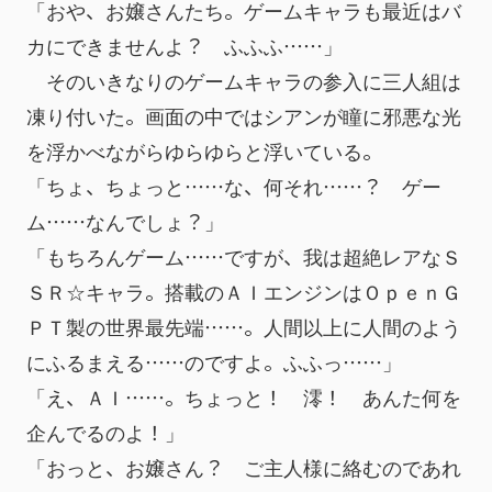
「おや、お嬢さんたち。ゲームキャラも最近はバ
カにできませんよ？　ふふふ……」
　そのいきなりのゲームキャラの参入に三人組は
凍り付いた。画面の中ではシアンが瞳に邪悪な光
を浮かべながらゆらゆらと浮いている。
「ちょ、ちょっと……な、何それ……？　ゲー
ム……なんでしょ？」
「もちろんゲーム……ですが、我は超絶レアなＳ
ＳＲ☆キャラ。搭載のＡＩエンジンはＯｐｅｎＧ
ＰＴ製の世界最先端……。人間以上に人間のよう
にふるまえる……のですよ。ふふっ……」
「え、ＡＩ……。ちょっと！　澪！　あんた何を
企んでるのよ！」
「おっと、お嬢さん？　ご主人様に絡むのであれ