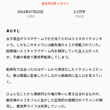
異世界恋愛
·
人外ラブ
2024年07月23日
2.3万字
公開日
完結済
あらすじ
女子高生がスマホゲームで引き当てたのはＳＳＲのイケメンキ
ャラ。しかもこのキャラには最先端のＡＩが搭載されていた。
超絶強いＡＩキャラでゲーム内を無双していた主人公だった
が、不慮の事故で異世界転移してしまう。

転移先で出会ったのはゲームから実体化したイケメンＡＩだっ
た。彼は黒猫に変身したりしながら献身的に主人公を支えてい
く。

ひょんなことから貴族同士の権力争いに巻き込まれるものの、
最先端のＡＩをフルに生かした圧倒的な戦闘力のイケメンが無
双し、異世界ライフは充実していった。
