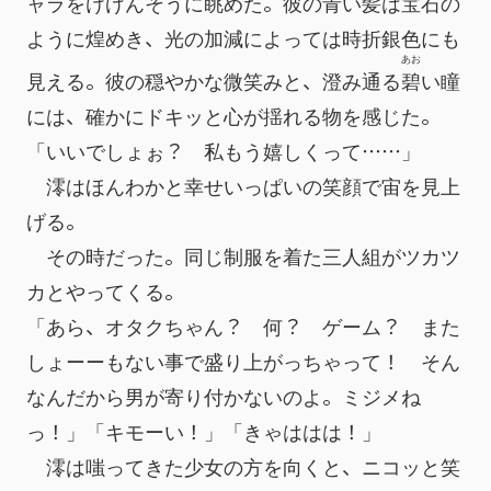
ャラをけげんそうに眺めた。彼の青い髪は宝石の
ように煌めき、光の加減によっては時折銀色にも
あお
見える。彼の穏やかな微笑みと、澄み通る
碧
い瞳
には、確かにドキッと心が揺れる物を感じた。
「いいでしょぉ？　私もう嬉しくって……」
　澪はほんわかと幸せいっぱいの笑顔で宙を見上
げる。
　その時だった。同じ制服を着た三人組がツカツ
カとやってくる。
「あら、オタクちゃん？　何？　ゲーム？　また
しょーーもない事で盛り上がっちゃって！　そん
なんだから男が寄り付かないのよ。ミジメね
っ！」「キモーい！」「きゃははは！」
　澪は嗤ってきた少女の方を向くと、ニコッと笑