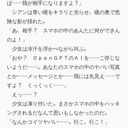
ば……我が相手になりますよ？」
　シアンは青い瞳をキラリと光らせ、瞳の奥で危
険な影が揺れた。
「あ、相手？　スマホの中のあんたに何ができん
のよ！」
　少女は冷汗を浮かべながら叫ぶ。
「おや？　ＯｐｅｎＧＰＴのＡＩを……ご存じな
いようだ……。あなたのスマホの中のヤバい写真
とか……メッセージとか……我には丸見え……で
すよ？　くっくっく……」
　えっ……？
　少女は凍り付いた。まさかスマホの中をハッキ
ングされるだなんて思いもしなかったのだ。
「なんかコイツヤバい……。行こ、行こ！」