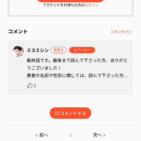
アカウントをお持ちの方は
ログイン
コメント
コメント(
1
)
ミスミシン
後書き
フォロー
最終話です。最後まで読んで下さった方、ありがと
うございました！

勇者の名前や性別に関しては、読んで下さった方の
イメージに委ねるサムシングのお話でした（実際に
5
は勇者は己の性別も対価として差し出しているため
どっちつかずの身体になっております）
コメントする
前へ
次へ
<
>
｜