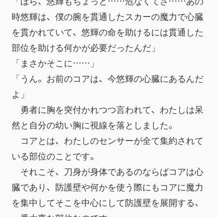
「ほら、悠輝もちょっと……危なくてさ……あの
時悠輝は、僕の腕を貫通したスカーの魔力で心臓
を貫かれていて、悠輝の命を助けるには貫通した
部位を助ける何かが必要だったんだ」
「まさかそこに……」
「うん。お前のコアは、今悠輝の心臓にあるんだ
よ」
　勇者に胸を突付かれつつ言われて、わたしは呆
然と自分の幼い胸に視線を落としました。
　コアとは、わたしのセンサーが全て集約されて
いる部位のことです。
　それこそ、刀身が身体であるのならばコアは心
臓であり、防護壁や何かを使う際にもコアに魔力
を集中してそこを中心にして防護壁を展開する、