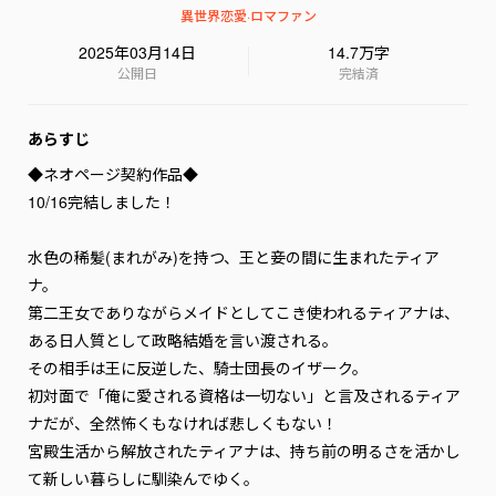
異世界恋愛
·
ロマファン
2025年03月14日
14.7万字
公開日
完結済
あらすじ
◆ネオページ契約作品◆

10/16完結しました！

水色の稀髪(まれがみ)を持つ、王と妾の間に生まれたティア
ナ。

第二王女でありながらメイドとしてこき使われるティアナは、
ある日人質として政略結婚を言い渡される。

その相手は王に反逆した、騎士団長のイザーク。

初対面で「俺に愛される資格は一切ない」と言及されるティア
ナだが、全然怖くもなければ悲しくもない！

宮殿生活から解放されたティアナは、持ち前の明るさを活かし
て新しい暮らしに馴染んでゆく。
