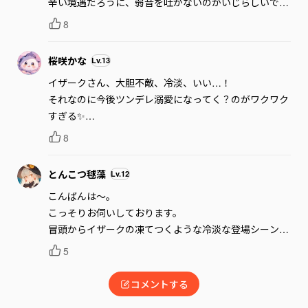
辛い境遇だろうに、弱音を吐かないのがいじらしいです
ね。

8
今後も追わせていただきます！
桜咲かな
Lv.
13
イザークさん、大胆不敵、冷淡、いい…！

それなのに今後ツンデレ溺愛になってく？のがワクワク
すぎる✨

ティアナ王女、メイド扱いなのに真面目で健気で謙虚で
8
無欲…なんて良い娘…応援しちゃう！
とんこつ毬藻
Lv.
12
こんばんは～。

こっそりお伺いしております。

冒頭からイザークの凍てつくような冷淡な登場シーンに
驚きでした。

5
分かりやすい文章の中に惹き込まれる情景描写が素敵で
す✨

コメントする