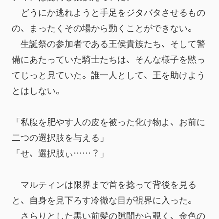
　どうにか逃れようと手足をジタバタさせるもの
の、まったくその場から動くことができない。
　生誕祭の参加者である王侯貴族たち、そして警
備にあたっていた騎士たちは、そんな様子を黙っ
てじっと見ていた。誰一人として、王を助けよう
とはしない。
「私腹を肥やす人の皮を被った化け物よ、お前に
二つの選択肢を与える」
「せ、選択肢ぃ……？」
　マルティンは限界まで首を捻って背後を見る
と、自身を見下ろす冷徹な目が視界に入った。
　さらりとした黒い前髪の隙間から覗く、金色の