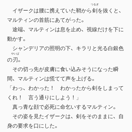
つるぎ
　イザークは腰に携えていた鞘から
剣
を抜くと、
マルティンの首筋にあてがった。
　途端、マルティンは息を止め、視線だけを下に
動かす。
　シャンデリアの照明の下、キラリと光る白銀色
やいば
の
刃
。
　その切っ先が皮膚に食い込みそうになった瞬
間、マルティンは慌てて声を上げる。
「わっ、わかった！　わかったから剣をしまって
くれ！　言う通りにしよう！」
　真っ青な顔で必死に命乞いするマルティン。
　その姿を見たイザークは、剣をそのままに、自
身の要求を口にした。