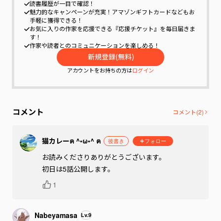
読書履歴が一目で確認！
魅力的なキャンペーンが充実！
アマゾンギフトカードなどもお
手軽に獲得できる！
お気に入りの作家を応援できる『応援チケット』を毎日届きま
す！
作家や読者とのコミュニケーションを楽しめる！
アカウントをお持ちの方は
ログイン
コメント
コメント(
2
)
猫カレーฅ ^•ω•^ ฅ
後書き
フォロー
お読みくださりありがとうございます。

初日は5話公開します。
1
Nabeyamasa
Lv.
9