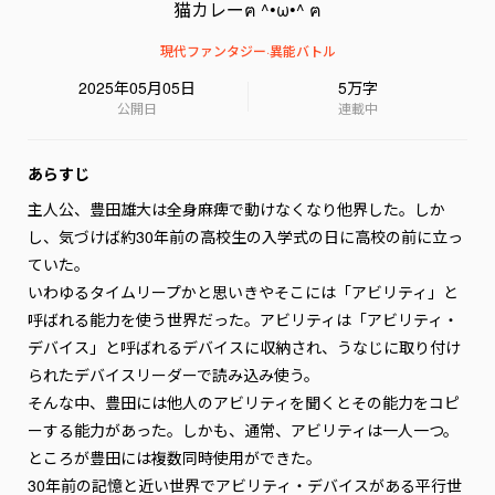
猫カレーฅ ^•ω•^ ฅ
現代ファンタジー
·
異能バトル
2025年05月05日
5万字
公開日
連載中
あらすじ
主人公、豊田雄大は全身麻痺で動けなくなり他界した。しか
し、気づけば約30年前の高校生の入学式の日に高校の前に立っ
ていた。

いわゆるタイムリープかと思いきやそこには「アビリティ」と
呼ばれる能力を使う世界だった。アビリティは「アビリティ・
デバイス」と呼ばれるデバイスに収納され、うなじに取り付け
られたデバイスリーダーで読み込み使う。

そんな中、豊田には他人のアビリティを聞くとその能力をコピ
ーする能力があった。しかも、通常、アビリティは一人一つ。
ところが豊田には複数同時使用ができた。

30年前の記憶と近い世界でアビリティ・デバイスがある平行世