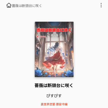
薔薇は断頭台に咲く
薔薇は断頭台に咲く
ぴすぴす
異世界恋愛
·
悪役令嬢