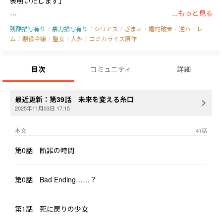
表明いたします」

...もっと見る
　主人公アイシャは帝国皇太子からの悪女と罵られ、婚約破棄。
残酷描写有り
/
暴力描写有り
/
シリアス
/
ざまぁ
/
婚約破棄
/
逆ハーレ
そして貴族から平民へ。

ム
/
悪役令嬢
/
聖女
/
人外
/
コミカライズ原作
　数年後には魔物大量発生なる原因を作ったとされ《裏切りの大
魔女》として処刑台に送られて死を迎える。《審赦の預言書》に
目次
コミュニティ
詳細
抗おうとするも、味方は誰もおらず処刑されて死んだ。

　死んだはずのアイシャは、運命の分かれ道となる十二歳にまで
戻っていた。

最近更新：
第39話 未来を変える糸口
　処刑の未来をなんとしても阻止しようと動く。

2025年11月03日 17:15
　最悪の未来を防ぐため行動を起こした結果、魔人族の長レオン
本文
41
話
ハルトに気にられ、師として尊敬していた教皇にも求婚を迫られ
る、アイシャを処刑台に送った張本人のルークとも意外な出会い
第0話 断罪の時間
を果たし、熱烈なアプローチにアイシャは翻弄されてしまう。
第0話 Bad Ending……？
第1話 死に戻りの少女