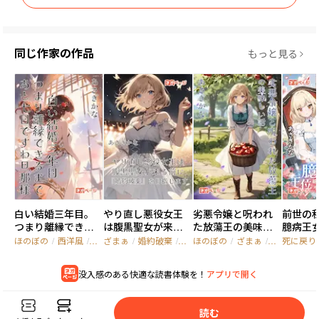
同じ作家の作品
もっと見る
白い結婚三年目。
やり直し悪役女王
劣悪令嬢と呪われ
前世の
つまり離縁できる
は腹黒聖女が来る
た放蕩王の美味し
臆病王
まで、あと七日です
前に『婚約破棄』
い話 ～温室でお茶
継承生
ほのぼの
/
西洋風
/
転生
ざまぁ
/
婚約破棄
/
逆ハーレム
ほのぼの
/
ざまぁ
/
グルメ
死に戻り
わ旦那様。
を目指します
しているだけと婚
約破棄されたので、
没入感のある快適な読書体験を！
アプリで開く
神獣を拾ってのん
びりスローライフ
を
読
む