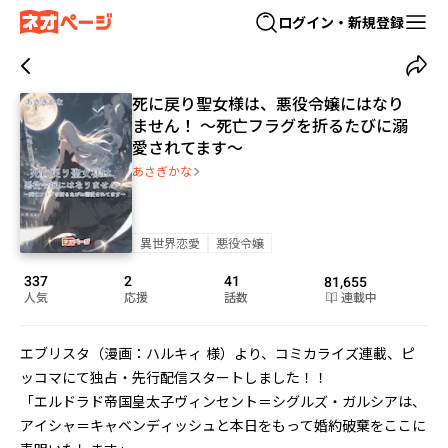
ログイン・新規登録
死に戻り聖女様は、悪役令嬢にはなり
ません！ 〜死亡フラグを折るたびに溺
愛されてます〜
あさぎかな
異世界恋愛
悪役令嬢
337
2
41
81,655
人気
応援
話数
連載中
エブリスタ（漫画：ハルキィ 様）より、コミカライズ連載、ピ
ッコマにて独占・先行配信スタートしました！！

「エルドラド帝国皇太子ヴィンセント＝シグルズ・ガルシアは、
アイシャ＝キャベンディッシュと本日をもって婚約破棄をここに