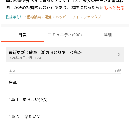
両親の愛を知らずに育ったアンジェリカ、彼女の唯一の希望は親
同士が決めた婚約者の存在であり、20歳になったら結婚する約束
...もっと見る
になっていた。

性描写有り
/
婚約破棄
/
溺愛
/
ハッピーエンド
/
ファンタジー
やがて時が流れ、父親が子供を連れた女性と再婚する。実は相手
の女性は父親の愛人でヒロインより2つ下の娘がいた。アンジェ
目次
コミュニティ
(
202
)
詳細
リカは新しく出来た家族に喜ぶも義母は冷たく、義妹は性悪でヒ
ロインの物を何でも欲しがる娘だった。挙句に婚約者にまで手を
出して妊娠してしまう。

最近更新：
終章 湖のほとりで ＜完＞
子供が嫌いな義妹と、世間体を気にする家族と元婚約者にとっ
2026年01月07日 11:23
て、子供は邪魔な存在だった。そこで彼らは生まれてくる子供を
アンジェリカが浮気して出来た子供として育てさせようと決め
本文
11
話
た。

序章
「お前は何一つ取り柄が無いのだから、せめて美しい妹の役に立
つことをしてみろ」とアンジェリカを脅し、人の顔色ばかりを窺
って生きてきたアンジェリカはその要求をのむことにした。

1章 1 愛らしい少女
その浮気相手に選ばれたのが世間の評判が悪い冷血伯爵だったの
だが、思いがけない溺愛がヒロインを待っていた——
1章 ２ 冷たい父