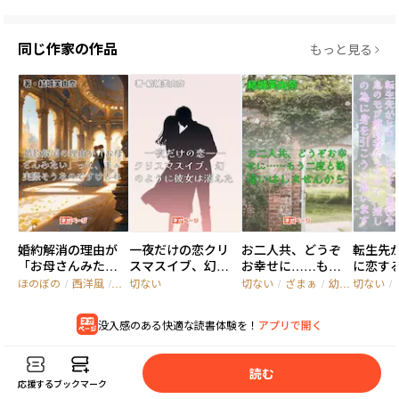
同じ作家の作品
もっと見る
婚約解消の理由が
一夜だけの恋――クリ
お二人共、どうぞ
転生先
「お母さんみた
スマスイブ、幻の
お幸せに……もう
に恋す
い」って、まぁ実際
ように彼女は消え
二度と勘違いはし
のモブ
ほのぼの
/
西洋風
/
転生
切ない
切ない
/
ざまぁ
/
幼馴染
切ない
/
そうなのですけど
た
ませんから
たので
ね
身を引
没入感のある快適な読書体験を！
アプリで開く
ます
読
む
応援する
ブックマーク