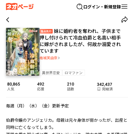
ログイン・新規登録
妹に婚約者を奪われ、子供まで
独占先行
押し付けられて冷血伯爵と名高い相手
に嫁がされましたが、何故か溺愛され
ています
結城芙由奈
異世界恋愛
ロマファン
80,865
492
210
342,437
人気
応援
話数
完結済
毎週（月）（水）（金）更新予定

伯爵令嬢のアンジェリカ。母親は元々身体が弱かったが、出産と
同時に亡くなってしまう。
