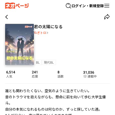
ログイン・新規登録
君の太陽になる
ねぎトロ
BL
現代BL
6,514
241
8
31,036
人気
応援
話数
連載中
誰とも関わりたくない、空気のように生きていたい。

昔のトラウマを抱えながらも、懸命に前を向いて歩む大学生優
斗。

自分の本気になれるものは何なのか、ずっと探していた透。
