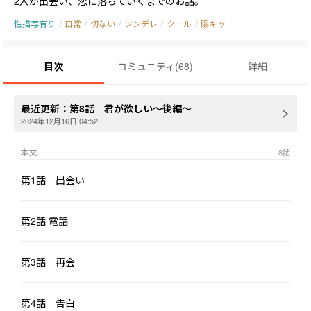
2人が出会い、恋に落ちていくまでのお話。
性描写有り
/
日常
/
切ない
/
ツンデレ
/
クール
/
陽キャ
目次
コミュニティ
(
68
)
詳細
最近更新：
第8話 君が欲しい〜後編〜
2024年12月16日 04:52
本文
8
話
第1話 出会い
第2話 電話
第3話 再会
第4話 告白