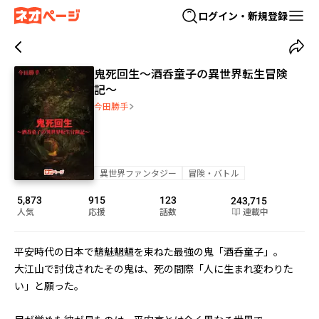
ログイン・新規登録
鬼死回生～酒呑童子の異世界転生冒険
記～
今田勝手
異世界ファンタジー
冒険・バトル
5,873
915
123
243,715
人気
応援
話数
連載中
平安時代の日本で魑魅魍魎を束ねた最強の鬼「酒呑童子」。

大江山で討伐されたその鬼は、死の間際「人に生まれ変わりた
い」と願った。
