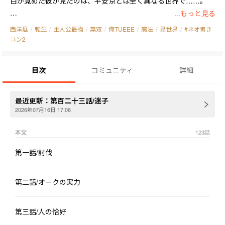
目が覚めた彼が見たのは、平安京とは全く異なる世界で……。

...もっと見る
これは、鬼が人間を目指す更生の物語である、のかもしれない。

西洋風
/
転生
/
主人公最強
/
無双
/
俺TUEEE
/
魔法
/
異世界
/
#ネオ書き
コン2
※本作品は「小説家になろう」「カクヨム」「アルファポリス」
でも同時連載中です。
目次
コミュニティ
詳細
最近更新：
第百二十三話/迷子
2026年07月16日 17:06
本文
123
話
第一話/討伐
第二話/オークの実力
第三話/人の恰好