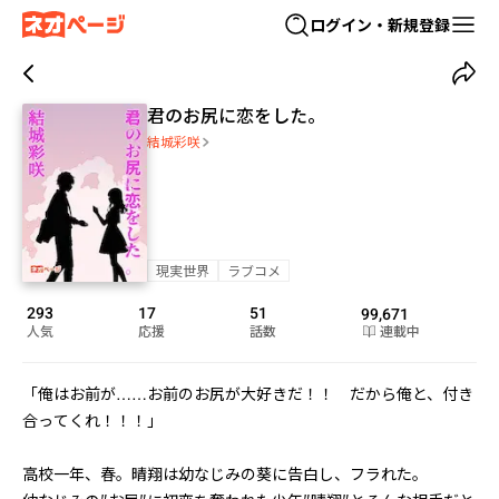
ログイン・新規登録
君のお尻に恋をした。
結城彩咲
現実世界
ラブコメ
293
17
51
99,671
人気
応援
話数
連載中
「俺はお前が……お前のお尻が大好きだ！！　だから俺と、付き
合ってくれ！！！」

高校一年、春。晴翔は幼なじみの葵に告白し、フラれた。
