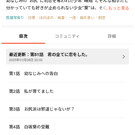
幼なじみの″お尻″に初恋を奪われた少年″晴翔″とそんな相手だと
分かっていても好きが止められない少女″葵″は、その告白をきっ
...もっと見る
性描写有り
/
日常
/
ほのぼの
/
純愛
/
一途
/
両片思い
/
初恋
目次
コミュニティ
詳細
最近更新：
第51話 君の全てに恋をした。
2025年01月08日 20:00
第1話 幼なじみへの告白
第2話 私が育てました
第3話 お尻派は邪道じゃないが？
第4話 白坂葵の受難