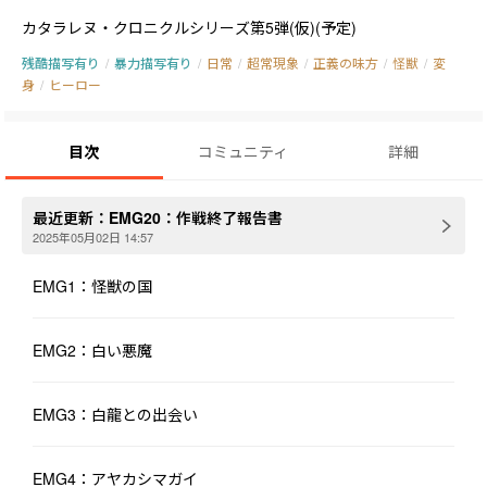
カタラレヌ・クロニクルシリーズ第5弾(仮)(予定)
残酷描写有り
/
暴力描写有り
/
日常
/
超常現象
/
正義の味方
/
怪獣
/
変
身
/
ヒーロー
目次
コミュニティ
詳細
最近更新：
EMG20：作戦終了報告書
2025年05月02日 14:57
EMG1：怪獣の国
EMG2：白い悪魔
EMG3：白龍との出会い
EMG4：アヤカシマガイ