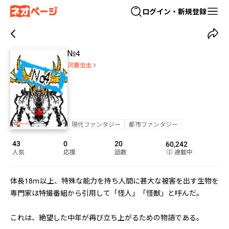
ログイン・新規登録
№4
河鹿虫圭
現代ファンタジー
都市ファンタジー
43
0
20
60,242
人気
応援
話数
連載中
体長18ｍ以上、特殊な能力を持ち人間に甚大な被害を出す生物を
専門家は特撮番組から引用して「怪人」「怪獣」と呼んだ。

これは、絶望した中年が再び立ち上がるための物語である。
