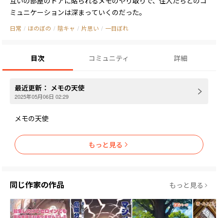
互いの部屋のドアに貼られるメモのやり取りで、住人たちとのコ
ミュニケーションは深まっていくのだった。
日常
/
ほのぼの
/
陰キャ
/
片思い
/
一目ぼれ
目次
コミュニティ
詳細
最近更新：
メモの天使
2025年05月06日 02:29
メモの天使
もっと見る
同じ作家の作品
もっと見る