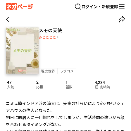
ログイン・新規登録
メモの天使
みとことこ
現実世界
ラブコメ
47
2
1
4,234
人気
応援
話数
完結済
コミュ障インドア派の涼太は、先輩の計らいにより心地好いシェ
アハウスの住人となった。

初日に同居人に一目惚れをしてしまうが、生活時間の違いから顔
を合わせるタイミングがない。
