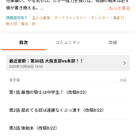
仕事嫌い、やる気ゼロ。だが一度刀を抜けば、物語の結末は必ず
彼が書き換える。

...もっと見る
残酷描写有り
/
主人公最強
/
ダークファンタジー
/
モンスター
/
異能力
/
「――どうせ書かなくなるなら、最初から書かなければいいのに」

騎士団
/
魔法・剣
無気力な最強騎士が、“未完”を喰らい尽くす異能バトル、開幕。
目次
コミュニティ
詳細
最近更新：
第30話 大阪支部vs本部！！
2025年10月06日 19:05
東京編
26
話
第1話 最強の騎士は中学生？（改稿8/22）
第2話 舐めてる奴は遠慮なくぶっ潰す（改稿8/22）
第3話 後始末（改稿8/22）