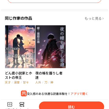
同じ作家の作品
もっと見る
どん底小説家とホ
夜の帳を護りし者
ストの帝王
達
天才
/
溺愛
/
甘々
人外
/
刀
/
神
没入感のある快適な読書体験を！
アプリで開く
読
む