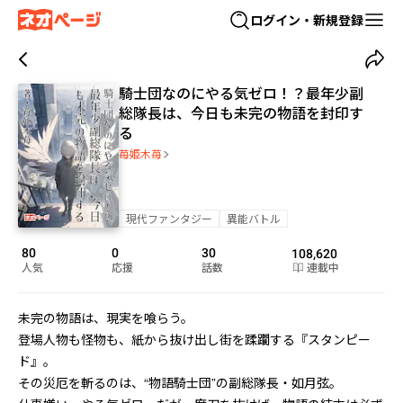
ログイン・新規登録
騎士団なのにやる気ゼロ！？最年少副
総隊長は、今日も未完の物語を封印す
る
苺姫木苺
現代ファンタジー
異能バトル
80
0
30
108,620
人気
応援
話数
連載中
未完の物語は、現実を喰らう。

登場人物も怪物も、紙から抜け出し街を蹂躙する――『スタンピー
ド』。

その災厄を斬るのは、“物語騎士団”の副総隊長・如月弦。
