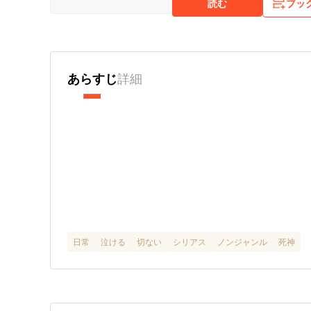
読む
ブッ
あらすじ
詳細
日常
泣ける
切ない
シリアス
ノンジャンル
死神