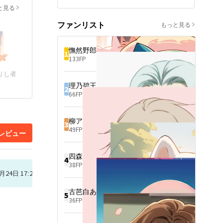
歌い手の《ヨミ》と学校に現
彼を識る者は「アルカナの旅
と見る
れた《夜海》

人」と呼ぶ。

「例え偽りの記憶でも構わな
ファンリスト
もっと見る
い。自分にとって、本物な
私の目の前にいる《彼》はだ
ら」

れ？

２作目。ファンタジー詩にな
憮然野郎
1
ります。

133FP
幻想的な世界で旅をする旅人
始まりは雨。

りし者
理乃碧王
2
66FP
「探したよ“魔王様”」

柳アトム
3
ーー例えどんなに酷い物語(結
49FP
レビュー
末)だとしても。

四森
姫のために紡ぐ(生きる)と決
4
38FP
めたんだ。もう、何からも俺
月24日 17:21
は逃げたりしない。

古芭白あきら
5
36FP
これは明けない世界で紡ぐ夜
明けの物語。
