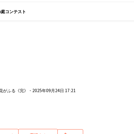
の庭
コンテスト
く
花がふる《完》
・
2025年09月24日 17:21