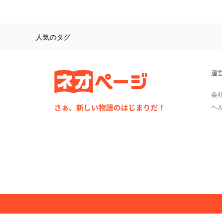
人気のタグ
運
会
ヘ