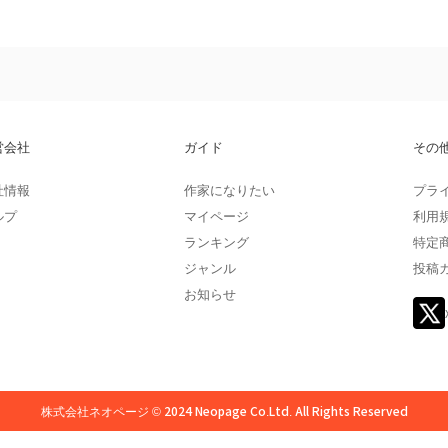
営会社
ガイド
その
社情報
作家になりたい
プラ
ルプ
マイページ
利用
ランキング
特定
ジャンル
投稿
お知らせ
株式会社ネオページ © 2024 Neopage Co.Ltd. All Rights Reserved