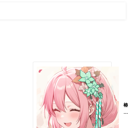
椿
灯
夏