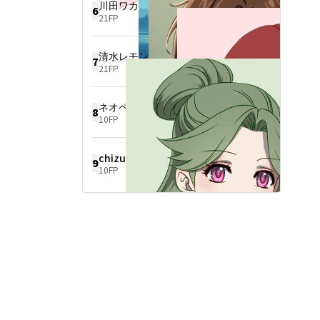
川田ワカ
6
21FP
清水レモン
7
21FP
ネオページILOA4754
8
10FP
chizu
9
10FP