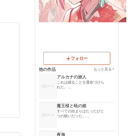
フォロー
他の作品
もっと見る
アルカナの旅人
これは綴ることを運命づけら
れた、

「綴」の名を受け継いだ、

とある旅人の手帳。

魔王様と暁の姫
旅した場所の記憶《きろ
すべての始まりはたったひと
く》。

つの願いだった。

心に記憶《ほぞん》しておけ
ないため、

手帳は大切な相棒。

“大切な人を失いたくない”

夜海