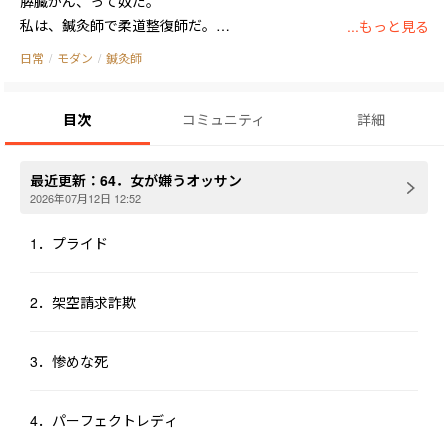
膵臓がん、って奴だ。

私は、鍼灸師で柔道整復師だ。

...もっと見る
日本の医学界は、まだまだ「お堅い」。

日常
/
モダン
/
鍼灸師
医師によって、特に整形外科医だが、「東洋医学」自体を認めな
い。

目次
コミュニティ
詳細
必然、保険医療として処置をする場合、内科医もしくは理解ある
最近更新：
64．女が嫌うオッサン
2026年07月12日 12:52
1．プライド
2．架空請求詐欺
3．惨めな死
4．パーフェクトレディ