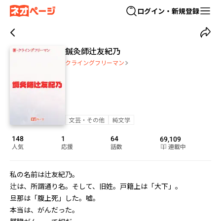
ログイン・新規登録
鍼灸師辻友紀乃
クライングフリーマン
文芸・その他
純文学
148
1
64
69,109
人気
応援
話数
連載中
私の名前は辻友紀乃。

辻は、所謂通り名。そして、旧姓。戸籍上は「大下」。

旦那は「腹上死」した。嘘。

本当は、がんだった。
