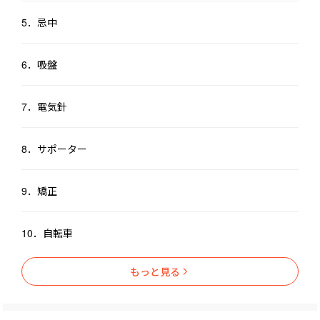
5．忌中
6．吸盤
7．電気針
8．サポーター
9．矯正
10．自転車
もっと見る