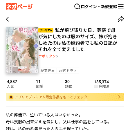
ログイン・新規登録
私が飛び降りた日、葬儀で母
プレミアム
が気にしたのは服のサイズ、妹が抱き
しめたのは私の婚約者――でも私の日記が
それを全て変えました
ナポリタン
現実世界
現代ドラマ
4,887
11
30
135,374
人気
応援
話数
完結済
アプリでプレミアム限定作品をもっとチェック！
私の葬儀で、泣いている人はいなかった。

母は喪服の出来栄えを気にし、父は仕事の話をしている。

妹は、私の婚約者だった人の手を握っていた。
