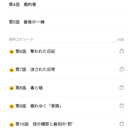
養女が死んだその日から始まる、

第4話 婚約者
決して巻き戻せない“真実”の物語。
第5話 最後の一線
有料エピソード
25
話
第6話 奪われた日記
第7話 消された日常
第8話 毒と嘘
第9話 崩れゆく「家族」
第10話 母の贖罪と最初の“罰”