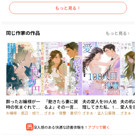
もっと見る
同じ作家の作品
もっと見る
酔ったお嬢様が一
「飽きたら妻に戻
夫の愛人を99人処
夫の机
時の気まぐれで貧
るよ」――その一言を
理してきた私、100
愛人を目
乏学生の俺に百万
録音してしまった
人目で復讐を始め
逆ギレ
お嬢様
/
底辺
/
成り上がり
ざまぁ
/
復讐
/
裏切り
ざまぁ
/
主人公最強
/
復讐
ざまぁ
/
円を送金――十年後、
私は、翌朝離婚届
ました
放！？ 
すべてを失い凍え
を置いて消えた
クザの
没入感のある快適な読書体験を！
アプリで開く
ていた彼女を、今
すが
度は俺が拾った