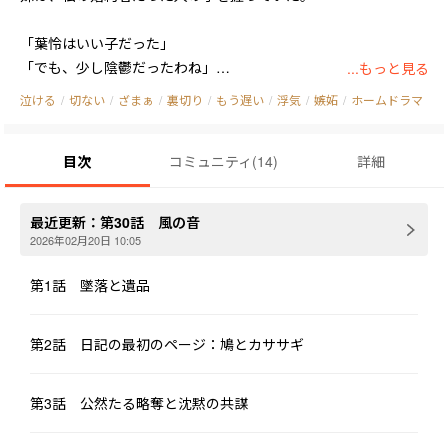
「葉怜はいい子だった」

「でも、少し陰鬱だったわね」

...もっと見る
「これで真綾も安心できるでしょう」

泣ける
/
切ない
/
ざまぁ
/
裏切り
/
もう遅い
/
浮気
/
嫉妬
/
ホームドラマ
――私が死んで、彼らはどこか安堵したようだった。

目次
コミュニティ
(
14
)
詳細
けれど、私は遺した。

一冊の日記を。

最近更新：
第30話 風の音
2026年02月20日 10:05
その日記を読んだとき、家族は知ることになる。

なぜ私が「陰鬱」だと言われていたのか。

第1話 墜落と遺品
なぜ私が「部屋を譲った」のか。

なぜ私が「あの屋上にいた」のか。

第2話 日記の最初のページ：鳩とカササギ
そして――

なぜ、もう取り返しがつかないのか。

第3話 公然たる略奪と沈黙の共謀