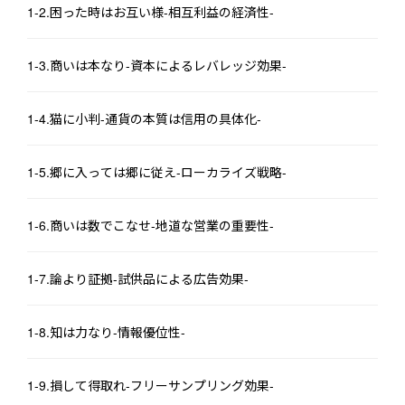
そして――

1-2.困った時はお互い様-相互利益の経済性-
彼が過去を変えるたび、令和の世界も少しずつ変貌していった。

1-3.商いは本なり-資本によるレバレッジ効果-
昨日まで貧しかった家。

存在しなかったはずの無線イヤホン。

変わっていく家族の人生。

1-4.猫に小判-通貨の本質は信用の具体化-
そして彼はその理由を知ることになる。

1-5.郷に入っては郷に従え-ローカライズ戦略-
自分が救った商人こそ、いずれ自分自身が構築することにな
る“天空財閥”の始祖となる――自分の高祖父だったことを。

1-6.商いは数でこなせ-地道な営業の重要性-
これは、

ＡＩと未来知識を武器に、

1-7.論より証拠-試供品による広告効果-
“家系そのもの”を成り上がらせる、

令和ＡＩ×大正タイムリープ経済エンタメ。

1-8.知は力なり-情報優位性-
『大正タイムリープ・コンサルティング

～令和のスマホＡＩで、俺の家系を超大金持ちにします！～』

1-9.損して得取れ-フリーサンプリング効果-