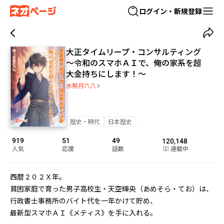
ログイン・新規登録
大正タイムリープ・コンサルティング
～令和のスマホＡＩで、俺の家系を超
大金持ちにします！～
水無月六八
歴史・時代
日本歴史
919
51
49
120,148
人気
応援
話数
連載中
西暦２０２Ｘ年。

貧困家庭で育った男子高校生・天空輝央（あめそら・てお）は、
行政書士事務所のバイト代を一年かけて貯め、

最新型スマホＡＩ《メティス》を手に入れる。
