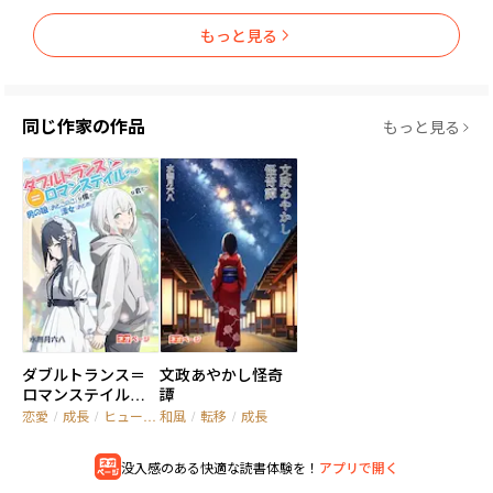
【作者より】

もっと見る
本作はChatGPT/Gemini/Claude/Grok/NovelAI等を活用し、AIと
いう究極の「考証バディ」を使い倒すことで

**「AI時代に人間の作家は何を設計するのか」**という限界に挑
んだ実験的創作プロジェクトです。

同じ作家の作品
もっと見る
※内的物語・構成・キャラクター・ストーリーは全て自分で構築
し、文章表現をAIで最適化しました

〚【2】娯楽とコンテンツのコンサルティング〛の公開は未定で
す。
ダブルトランス＝
文政あやかし怪奇
ロマンステイル～
譚
男の娘（おとこの
恋愛
/
成長
/
ヒューマンドラマ
和風
/
転移
/
成長
こ）な僕と漢女
（おとめ）な君と
没入感のある快適な読書体験を！
アプリで開く
～