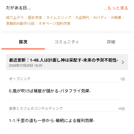
だがある日――

...もっと見る
スマホに映った“白いノイズ”に触れた瞬間、彼は明治末期・１９
成り上がり
/
歴史改変
/
タイムスリップ
/
大正時代
/
AIバディ
/
AI執筆
/
１０年の日本へタイムリープしてしまう。

実験的AI創作小説
/
ネオページ契約作家
そこで出会ったのは、貧しい小豆売りの行商人・渾蔵。

目次
コミュニティ
詳細
そして、商売を助けるうちに輝央は気づく。

「金を稼ぐって、こういうことだったのか――」

最近更新：
1-48.人は計画し神は采配す-未来の予測不能性-
2026年07月29日 18:05
和風猫茶屋。

オープニング
1
話
ハイカラメイド喫茶。

手押しクレープ屋台。

0.風が吹けば桶屋が儲かる-バタフライ効果-
蓄音機カラオケ。

大正アイドル文化。

食事とカフェのコンサルティング
48
話
令和の知識とＡＩを武器に、輝央は“大正時代の日本経済”そのも
1-1.千里の道も一歩から-継続による複利効果-
のを書き換えていく。
