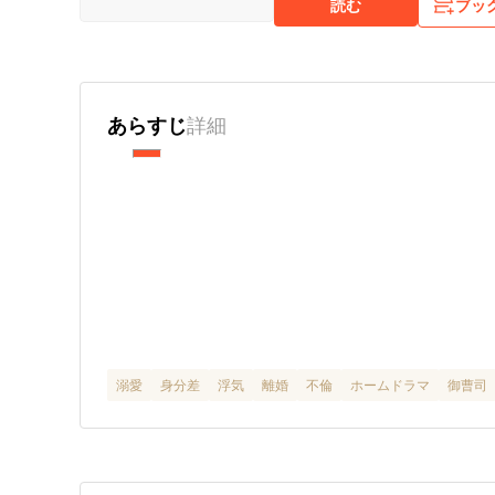
読む
ブッ
あらすじ
詳細
溺愛
身分差
浮気
離婚
不倫
ホームドラマ
御曹司