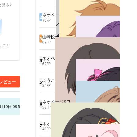
命をつなぐつもりだったが、

と見る
O。

実際には婚礼の日から、この
東京中の経済メディアが捉え
男はすでに彼女の置かれた状
ネオページIZDY1571
られるのは、彼の横顔だけ。

況をすべて把握していた。
2
70FP
三年前、二人はそれぞれの利
益のため、ひそかに区役所へ
足を運んだ。

山崎悦子
3
彼は金を、私は名分を得て、
62FP
その場で関係は終わった。

りごと
三年後、接待の席で再会。

ネオページRGXV6881
彼は言った。「この女、悪く
4
62FP
ないな」と。

その耳元で、彼の秘書が一言
告げた。

ふうこ
レビュー
5
「それは、あなたの奥様で
54FP
す」

――そして、物語は動き出
ネオページKCLB4509
す。

6
月10日 08:50
53FP
彼は撮影現場の前に現れ始
め、

私の映画には謎の出資者が現
ネオページGOKA5127
7
れ、

49FP
誰かが私を現場から追い出そ
うとすると、翌日その人のス