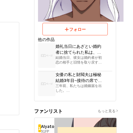
フォロー
他の作品
婚礼当日にあざとい婚約
者に捨てられた私は、振
結婚当日、彼女は婚約者が初
り向いて彼の隠れ富豪で
恋の相手と旧情を取り戻す場
狂気じみた幼馴染と結婚
面を目撃した。

した
女優の私と財閥夫は極秘
彼女は振り向きざまに、隣に
結婚3年目~接待の席で彼
いたベストマンに口づけをし
三年前、私たちは婚姻届を出
た。

は私だと気づかず、なの
した。

にまた一目惚れされた！
三年後、彼は接待の席で私を
神谷陽菜は、黒瀬医療グルー
認識しなかった。

プ次期後継者・黒瀬蓮司を攻
略することを強いられる。

東園莉世、芸能界歴6年。

ファンリスト
もっと見る
資源は全てトップ女優に奪わ
好感度はそのまま生存のカウ
れ、業界内のコードネームは
ントダウンだった。

「拾い物女優」。

AIyato
1
彼女は冷徹なCEOを利用して
91FP
柳原詔人、財閥グループCF