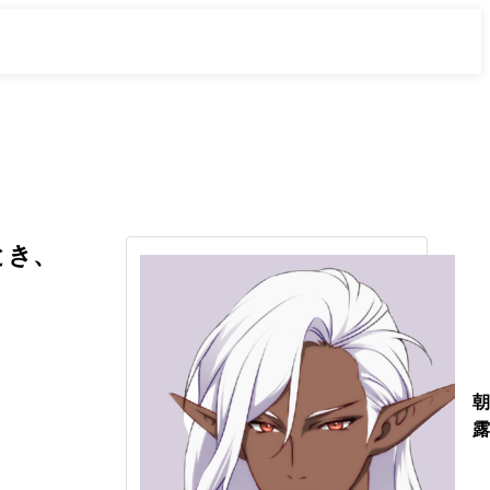
とき、
朝
露