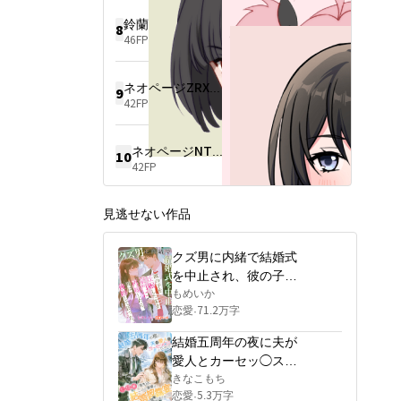
ポンサー案件が止められる。

鈴蘭
8
46FP
そして彼は駐車場で私を塞
ぎ、言った。

「離婚したくない。父のため
ネオページZRXU4570
じゃない、俺がしたくないん
9
だ」
42FP
ネオページNTUQ10815
10
42FP
見逃せない作品
クズ男に内緒で結婚式
を中止され、彼の子を
妊娠したまま豪門に再
もめいか
恋愛
71.2万字
·
嫁したら、彼は後悔し
て狂った。
結婚五周年の夜に夫が
愛人とカーセッ◯スし
ていたので、七日後の
きなこもち
恋愛
5.3万字
·
誕生日に二人に豪華な