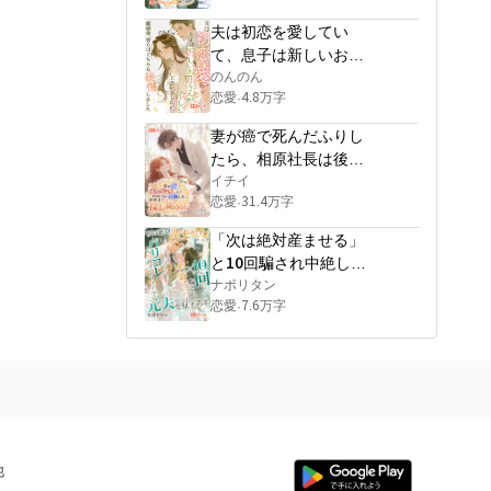
結婚披露宴を開いてあ
夫は初恋を愛してい
げました
て、息子は新しいお母
さんが欲しいと言いま
のんのん
恋愛
4.8万字
·
したが、離婚後、彼ら
はどちらも後悔しまし
妻が癌で死んだふりし
た
たら、相原社長は後悔
に狂って世界中で探し
イチイ
恋愛
31.4万字
·
始めた
「次は絶対産ませる」
と10回騙され中絶した
私、パリコレのランウ
ナポリタン
恋愛
7.6万字
·
ェイで元夫を見下ろす
他