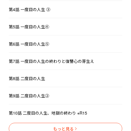
「真白。事情があって瑠衣の出産も俺が見守る事になった。」

第4話 一度目の人生 ③
「真白さん。ごめんなさい。あなたに迷惑をかけてしまって。だ
けど私には槐しか頼れないの。」

「……そう。」

第5話 一度目の人生④
だけど真白は夜中に槐と瑠衣が仲睦まじく過ごしている事を見
第6話 一度目の人生⑤
て、会話を聞き、確信してしまう。

自分が瑠衣の身代わりで槐と結婚したのだと……。

そうして心にわだかまりを抱えた出産日を間近に控えた時、交通
第7話 一度目の人生の終わりと復讐心の芽生え
事故に合い、真白の命はお腹の子と共にこの世を去った。

第8話 二度目の人生
――そう。これが一度目の人生の終わり。

命の灯が消える瞬間、真白の耳に鈴の音が響く。

第9話 二度目の人生②
そして真白が目覚めるとそこは一度経験したはずの過去だっ
た……。

第10話 二度目の人生、地獄の終わり ※R15
「私は……私の人生を嘲笑ったあいつらを絶対に許さない。」

もっと見る