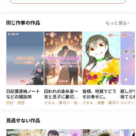
ここから真白のループが始まる。藻掻き足掻きつかみ取った五回
目のループでの勝利とは……？

同じ作家の作品
もっと見る
＊＊＊＊＊

こちらは二部構成予定です。

一部はプロローグに繋がるまでの過程を楽しめるような構成。

二部はプロローグの後のお話となる予定です。

応援よろしくお願いします！！
日記兼連絡ノート
囚われの金糸雀～
皆様、地獄でどう
寂しが
などの雑談用
夫と息子に裏切ら
ぞお幸せに。
捨てら
れた私は別の男と
日記
/
感想
ざまぁ
/
裏切り
/
独占欲
ざまぁ
/
復讐
/
裏切り
コメディ
幸せに暮らす～
見逃せない作品