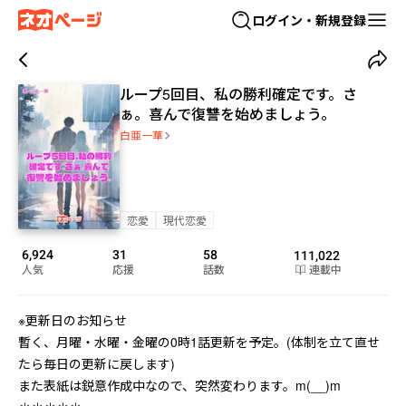
ログイン・新規登録
ループ5回目、私の勝利確定です。さ
ぁ。喜んで復讐を始めましょう。
白亜一華
恋愛
現代恋愛
6,924
31
58
111,022
人気
応援
話数
連載中
※更新日のお知らせ

暫く、月曜・水曜・金曜の0時1話更新を予定。(体制を立て直せ
たら毎日の更新に戻します)

また表紙は鋭意作成中なので、突然変わります。m(__)m
