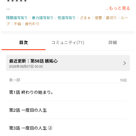
＊＊＊＊＊

...もっと見る
これで五回目の死に戻り。

残酷描写有り
/
暴力描写有り
/
性描写有り
/
ざまぁ
/
復讐
/
裏切り
/
ルー
だけど今回は恥も矜持も全てを捨てて得た勝利への道。

プ
/
不倫
/
身代わり
もうあなた達にはやられない。ここからが本当のスタート。

目次
コミュニティ
(
71
)
詳細
城ケ崎真白は高校時代の先輩である藤宮槐に密かに思いを寄せて
いた。

しかしその思いが全ての間違いだとその時は思いもしなかった。

最近更新：
第58話 嫉妬心
槐の進んだ大学はエリートや御曹司達が通う難関大学。真白は必
2026年08月07日 00:00
死で勉強し、両親が残した遺産と自ら働いて貯めたお金で、数年
第一部
58
話
に一度いるかいないかと言われる特待生として入学する。

そこで槐と恋仲となり、後に結婚までいたる。

第1話 終わりの始まり。
しかし真白と槐の子供が生まれる予定の少し前に、槐が外国から
ある女性を連れてきた。

新山瑠衣。かつて真白と槐と同じ大学に通い、大学の高嶺の花と
第2話 一度目の人生
呼ばれていた女性。そして今では世界的歌手の彼女が真白と同じ
ように出産が近い状態で目の前に立っていた。

第3話 一度目の人生 ②