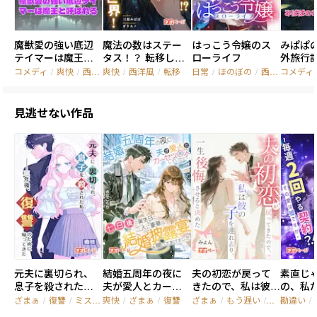
魔獣愛の強い底辺
魔法の数はステー
はっこう令嬢のス
みぱぱ
テイマーは魔王と
タス！？ 転移した
ローライフ
外旅行
呼ばれる
先は女性ばかりが
コメディ
/
爽快
/
西洋風
爽快
/
西洋風
/
転移
日常
/
ほのぼの
/
西洋風
コメディ
魔法を使う世界！
見逃せない作品
元夫に裏切られ、
結婚五周年の夜に
夫の初恋が戻って
素直じ
息子を殺された私――
夫が愛人とカーセ
きたので、私は彼の
の、私
三年後、復讐のた
ッ◯スしていたの
子を連れ去り、一生
着愛 ~
ざまぁ
/
復讐
/
ミステリー
爽快
/
ざまぁ
/
復讐
ざまぁ
/
もう遅い
/
契約関係
勘違い
/
めに帰ってきた
で、七日後の誕生日
後悔させると決め
契約？