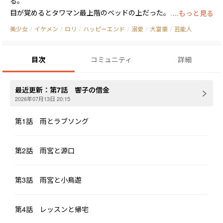
る。

目が覚めるとタワマン最上階のベッドの上だった。

...もっと見る
そこは芸能事務所の社長である源口碧斗の自宅だった。

美少女
/
イケメン
/
ロリ
/
ハッピーエンド
/
溺愛
/
大富豪
/
芸能人
響子の話を聞いた碧斗は、響子に子役でアイドルの小鳥遊静香の
マネージャーという仕事と住む場所を提供する。

目次
コミュニティ
詳細
静香のマネージャー業をこなしながら、響子はいつしか歌の世界
に踏み込んでいく。

正体不明の歌姫レインとしてキャリアを積む響子。そのレインに
最近更新：
第7話 響子の借金
紫苑が近づいてくる。

2026年07月13日 20:15
碧斗が響子を溺愛する理由とは？

第1話 雨とラブソング
両親のいない静香と響子は、仕事の関係を越えて親子のような関
係を築く。

第2話 雨宮と源口
クズ男である紫苑は、メジャーデビューをするが……

逆転ヒロイン大賞参加作品です。
第3話 雨宮と小鳥遊
第4話 レッスンと帰宅