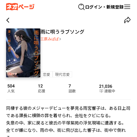
ログイン・新規登録
雨に唄うラブソング
三原みぱぱ
恋愛
現代恋愛
504
12
7
21,036
人気
応援
話数
連載中
同棲する彼のメジャーデビューを夢見る雨宮響子は、ある日上司
である課長に横領の罪を着せられ、会社をクビになる。

失意の中、家に戻ると彼氏の平塚紫苑の浮気現場に遭遇する。

全てが嫌になり、雨の中、街に飛び出した響子は、街中で倒れ