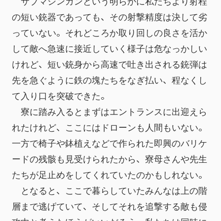
　サブマシンガンという明らかに私たちより射程
の短い銃器であっても、その射撃精度は決して劣
っていない。それどころか取り回しの良さを活か
して敵へ急速に接近していく様子は危なっかしい
けれど、短い銃身から高速で吐き出される銃弾は
先を急ぐように鉄の塊たちをなぎ払い、程なくし
て入り口を突破できた。
　寮に踏み入るとまずはエントランスに出迎えら
れたけれど、ここにはドローンも人間もいない。
一方で椅子や鉢植えなどで作られた即興のバリケ
ードの残骸も見受けられたから、寮母さんや先生
たちが足止めをしてくれていたのかもしれない。
　となると、ここで暮らしていたみんなは上の階
層まで逃げていて、そしてそれを追撃する敵も侵