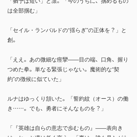
「猶予は短い」と凛。「今のうちに、掴めるもの
は全部掴む」
「セイル・ランバルドの“揺らぎ”の正体を？」と
創。
「ええ。あの微細な痙攣——目の端、口角、握り
つめた拳。単なる緊張じゃない。魔術的な“契
約”の徴候に似ていた」
ルナはゆっくり頷いた。「誓約紋（オース）の働
き……。でも、勇者にそんなものを？」
「『英雄は自らの意志で歩むもの』——表向き