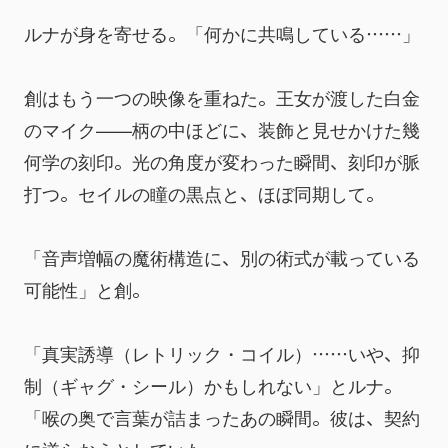
ルナが身を寄せる。「何かに共鳴している……」
創はもう一つの映像を重ねた。王女が渡した白金
のマイク——柄の中ほどに、装飾と見せかけた幾
何学の刻印。光の角度が変わった瞬間、刻印が脈
打つ。セイルの瞳の黒点と、ほぼ同期して。
「音声増幅の魔術構造に、別の術式が載っている
可能性」と創。
「真実誘導（レトリック・コイル）……いや、抑
制（ギャグ・シール）かもしれない」とルナ。
「喉の奥で言葉が詰まったあの瞬間。彼は、契約