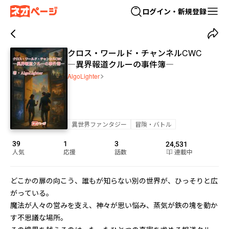
ログイン・新規登録
クロス・ワールド・チャンネルCWC
―異界報道クルーの事件簿―
AlgoLighter
異世界ファンタジー
冒険・バトル
39
1
3
24,531
人気
応援
話数
連載中
どこかの扉の向こう、誰もが知らない別の世界が、ひっそりと広
がっている。

魔法が人々の営みを支え、神々が思い悩み、蒸気が鉄の塊を動か
す不思議な場所。
