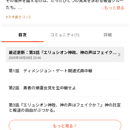
その境界を越えるのは、たったひとつの真実を求める報道クルー
たち。

...もっと見る
彼らはマイクとカメラで、戦場の怒号も神殿の祈りも、スラムの
#ネオ書きコン2
片隅の叫びも記録していく。

「正義」とは何か、「真実」とはどこにあるのか――。

目次
コミュニティ
(
1
)
詳細
異世界の片隅で生きる人々の姿を追う、連作短編集。
最近更新：
第3話『エリュシオン神政、神の声はフェイクか？』――神の託宣と報道の自由がぶつかる。
2025年09月28日 23:46
第1話 ディメンジョン・ゲート開通式典中継
第2話 勇者の帰還会見を生中継せよ
第3話『エリュシオン神政、神の声はフェイクか？』――神の託宣
と報道の自由がぶつかる。
もっと見る