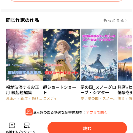
同じ作家の作品
もっと見る
福が渋滞するお正
超ショートショー
夢の国_スノーグロ
無音×セ
月 縁起短編集
ト
ーブ・シアター
情景を
お正月
/
新年
/
あけましておめでとうございます
コメディ
夢
/
夢の国
/
スノーグローブシアター
無音
/
情
没入感のある快適な読書体験を！
アプリで開く
読
む
応援する
ブックマーク