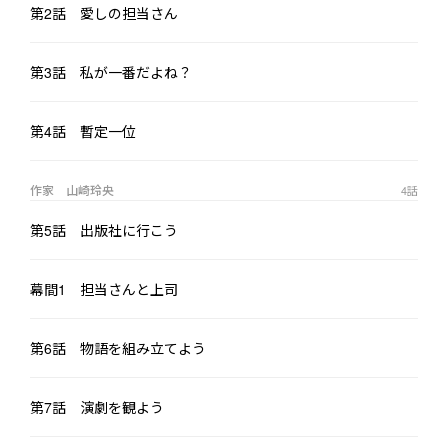
※PVがあります。　https://x.com/izuru_novel/status/1764819688
第2話 愛しの担当さん
134160824
第3話 私が一番だよね？
第4話 暫定一位
作家 山崎玲央
4
話
第5話 出版社に行こう
幕間1 担当さんと上司
第6話 物語を組み立てよう
第7話 演劇を観よう