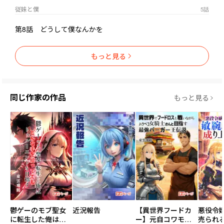
従妹と僕
5
話
第8話 どうして僕なんかを
もっと見る
同じ作家の作品
もっと見る
鬱ゲーのモブ聖女
近況報告
【異世界フードカ
悪役令
に転生した俺はど
ー】元自コワモテ
売られ