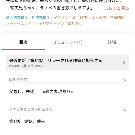
十歳年下の従妹、未希が高校に進学し、彼の元に押し掛けた。
「玲央兄ちゃん、ラノベの書き方おしえてよ」

...もっと見る
彼女には、玲央と結婚するという野望があった。

暴力描写有り
/
性描写有り
/
イケメン
/
JK
/
NTR
/
大人の恋
/
三角関係
/
しかし玲央は、姉によく似た担当編集者の夕樹乃に四年も片思い
ハッピーエンド
/
キャリアウーマン
/
両片思い
をしていた。彼を慕いながらも想いを受け取れない夕樹乃には、
ある秘密があって。

目次
コミュニティ
(
1
)
詳細
それには、玲央の姉の政略結婚が大きく関係していた。

未希と夕樹乃、二人の間でどんどん深みに嵌って動けなくなって
最近更新：
第31話 リレーされる作家と担当さん
いく玲央。

2024年07月20日 13:46
彼の新刊「コーヒーミル」の発行が引き金となり、東京大学のあ
回想――八年前
1
話
る目黒区駒場の純喫茶を舞台に、彼の周囲で運命が大きく動き出
す。

父殺し、未遂 ※暴力表現あり※
※この作品を読めばラノベが書けるようになるかもしれません。

　文中で玲央が従妹の未希に指導をしています。

ワナビ少女と美人担当さん
4
話
第1話 従妹、襲来
※縦書き・原稿モード推奨です。
