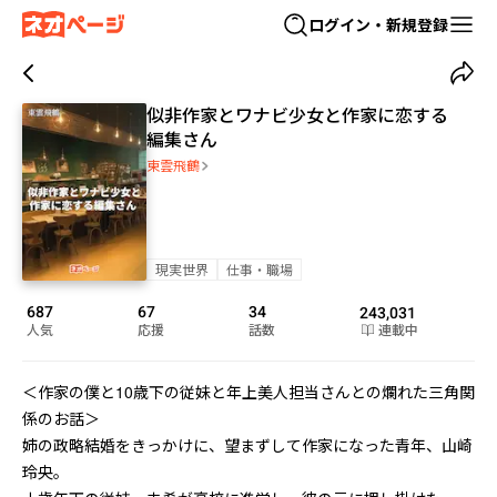
ログイン・新規登録
似非作家とワナビ少女と作家に恋する
編集さん
東雲飛鶴
現実世界
仕事・職場
687
67
34
243,031
人気
応援
話数
連載中
＜作家の僕と10歳下の従妹と年上美人担当さんとの爛れた三角関
係のお話＞

姉の政略結婚をきっかけに、望まずして作家になった青年、山崎
玲央。
