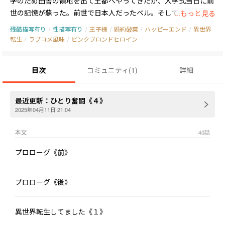
学のため田舎の領地を出て王都へやってきたが、入学式当日に前
世の記憶が蘇った。前世で日本人だったベル。そしてこの世界
...もっと見る
は、前世のベルが読んでいた恋愛小説の舞台だった。

残酷描写有り
/
性描写有り
/
王子様
/
婚約破棄
/
ハッピーエンド
/
異世界
※レーティングは保険です※
転生
/
ラブコメ風味
/
ピンクブロンドヒロイン
目次
コミュニティ
(
1
)
詳細
最近更新：
ひとり奮闘《４》
2025年04月11日 21:04
本文
40
話
プロローグ《前》
プロローグ《後》
異世界転生してました《１》