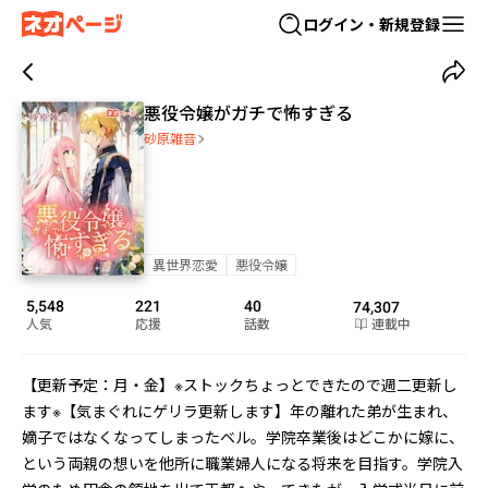
ログイン・新規登録
悪役令嬢がガチで怖すぎる
砂原雑音
異世界恋愛
悪役令嬢
5,548
221
40
74,307
人気
応援
話数
連載中
【更新予定：月・金】※ストックちょっとできたので週二更新し
ます※【気まぐれにゲリラ更新します】年の離れた弟が生まれ、
嫡子ではなくなってしまったベル。学院卒業後はどこかに嫁に、
という両親の想いを他所に職業婦人になる将来を目指す。学院入