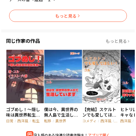
もっと見る
同じ作家の作品
もっと見る
ゴブめし！～隠し
僕は今、異世界の
【完結】スケルト
ヒトリ
味は異世界転生者
無人島で生活して
ンでも愛してほし
キャな
～
います。
い！
険者
日常
/
西洋風
/
転生
転移
/
異世界
コメディ
/
西洋風
/
現地主人公
西洋風
/
没入感のある快適な読書体験を！
アプリで開く