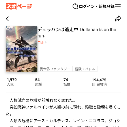
ログイン・新規登録
デュラハンは逃走中-Dullahan is on the
run-
コル
異世界ファンタジー
冒険・バトル
1,979
54
74
194,475
人気
応援
話数
完結済
　人類滅亡の危機が前触れなく訪れた。

　突如魔神ファルベインが人類の前に現れ、殺戮と破壊を尽くし
た。

　人類の危機にアース・カルデナス、レイン・ニコラス、ジョシ