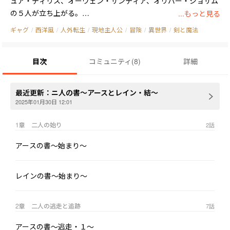
ュア・ティリス、オーウェン・サンティア、オリバー・ジョサム
の５人が立ち上がる。

...もっと見る
　彼等は辛くも魔神ファルベインを倒す事が出来たが、その代償
ギャグ
/
西洋風
/
人外転生
/
現地主人公
/
冒険
/
異世界
/
剣と魔法
にアースは命を落としてしまう。

　そして、約１０年の月日が流れアースは目を覚ます。

目次
コミュニティ
(
8
)
詳細
　アースが身体を起こすと金属音が鳴り疑問に思い、自分の体を
見ると……なんと金属でできた鎧に覆われていた。

　こんな物は着ていられないとアースは鎧を脱ごうとするが、鎧
最近更新：
ニ人の書～アースとレイン・結～
の中には生身が無く空っぽだった。

2025年01月30日 12:01
　生身の身体がないのに動いている状況に混乱するアース、そん
な彼の前に死霊術士の女性ラティア・ストレイトが現れる。

1章 二人の始り
2
話
　彼女はずっとアースに会いたいと思っており、死霊術でアース
アースの書～始まり～
の魂を鎧に宿したのだった。

　その頃、レイン、ジョシュアは各地を回りモンスター退治をし
レインの書～始まり～
ていた。

　偶然にもラティア家の付近にいる時に蛇型モンスターに急襲さ
2章 二人の逃走と追跡
7
話
れピンチに陥ってしまう。

　それを見ていたアースはレインを助けるも、言葉が通じずレイ
アースの書～逃走・１～