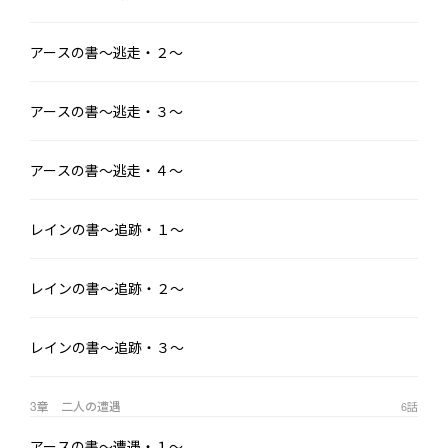
ンはアースを首無し騎士・デュラハンだと勘違いし攻撃をする。

　その場は何とか逃げれたアースであったが、このままではレイ
アースの書～逃走・２～
ンに退治されてしまうと恐怖する。

　どうにか出来ないかと考えた末、かつての仲間である魔法使い
のオリバーなら何かいい案を貸してくれるのではとアースはラテ
アースの書～逃走・３～
ィアと共にオリバーを探す旅に出る。

　レインも退治できなかったデュラハンが今後人類の脅威になる
アースの書～逃走・４～
と考え跡を追う事を決める。

　果たしてアースは、レインに退治される前にオリバーを探し出
レインの書～追跡・１～
す事が出来るのか……！

レインの書～追跡・２～
　※この作品は「小説家になろう」さん、「カクヨム」さん、
「ノベルアップ+」さん、「アルファポリス」さん、「ノベリズ
レインの書～追跡・３～
ム」さんとのマルチ投稿です。
3章 二人の遭遇
6
話
アースの書～遭遇・１～