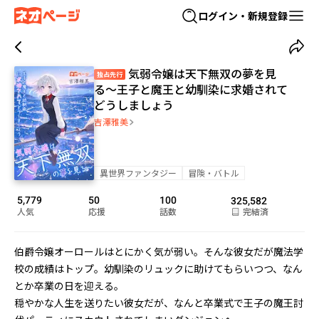
ログイン・新規登録
気弱令嬢は天下無双の夢を見
独占先行
る〜王子と魔王と幼馴染に求婚されて
どうしましょう
吉澤雅美
異世界ファンタジー
冒険・バトル
5,779
50
100
325,582
人気
応援
話数
完結済
伯爵令嬢オーロールはとにかく気が弱い。そんな彼女だが魔法学
校の成績はトップ。幼馴染のリュックに助けてもらいつつ、なん
とか卒業の日を迎える。

穏やかな人生を送りたい彼女だが、なんと卒業式で王子の魔王討