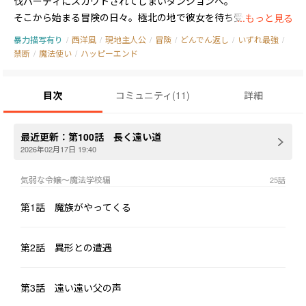
伐パーティにスカウトされてしまいダンジョンへ。

そこから始まる冒険の日々。極北の地で彼女を待ち受けているの
...もっと見る
は……。

暴力描写有り
/
西洋風
/
現地主人公
/
冒険
/
どんでん返し
/
いずれ最強
/
一般から若年層向けの安心して読める内容です。

禁断
/
魔法使い
/
ハッピーエンド
どうぞお楽しみに。
目次
コミュニティ
(
11
)
詳細
最近更新：
第100話 長く遠い道
2026年02月17日 19:40
気弱な令嬢～魔法学校編
25
話
第1話 魔族がやってくる
第2話 異形との遭遇
第3話 遠い遠い父の声