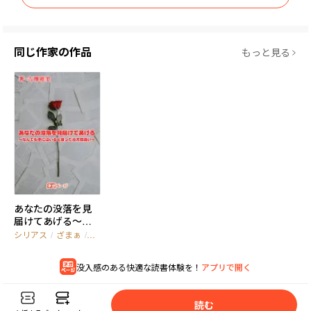
同じ作家の作品
もっと見る
あなたの没落を見
届けてあげる〜な
んでも手にはいる
シリアス
/
ざまぁ
/
成長
と思ったら大間違
い〜
没入感のある快適な読書体験を！
アプリで開く
読
む