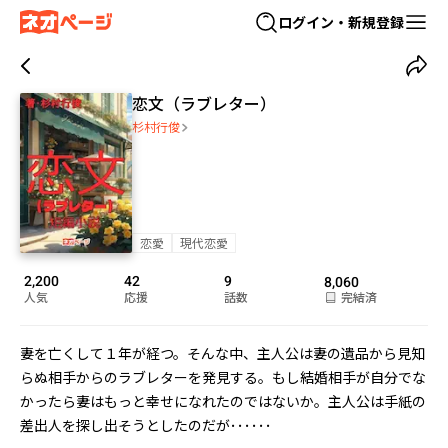
ログイン・新規登録
恋文（ラブレター）
杉村行俊
恋愛
現代恋愛
2,200
42
9
8,060
人気
応援
話数
完結済
妻を亡くして１年が経つ。そんな中、主人公は妻の遺品から見知
らぬ相手からのラブレターを発見する。もし結婚相手が自分でな
かったら妻はもっと幸せになれたのではないか。主人公は手紙の
差出人を探し出そうとしたのだが･･････