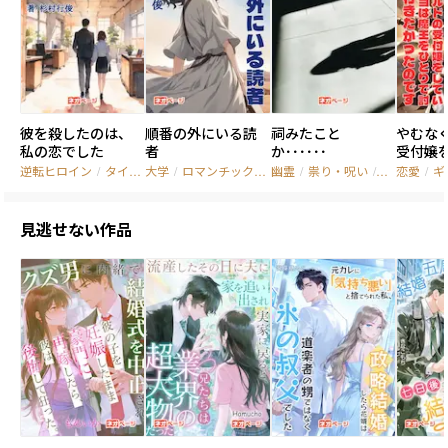
彼を殺したのは、
順番の外にいる読
祠みたこと
やむな
私の恋でした
者
か･･････
受付嬢
すが、
逆転ヒロイン
/
タイムループ
大学
/
/
ロマンチック？サスペンス
#逆転ヒロイン
幽霊
/
祟り・呪い
/
ほんのり恋愛要素
/
恐怖
恋愛
/
ギ
をひと
りに行
のです
見逃せない作品