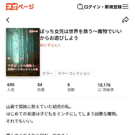
ログイン・新規登録
ぼっち女児は世界を救う～魔物でいい
からお遊びしよう
あいすらん
ホラー
ホラーコレクション
690
34
6
10,176
人気
応援
話数
完結済
山奥で孤独に耐えていた幼児の私。

はじめての友達は子どもをミンチにしてしまう凶悪な魔物。

それでもいい。
