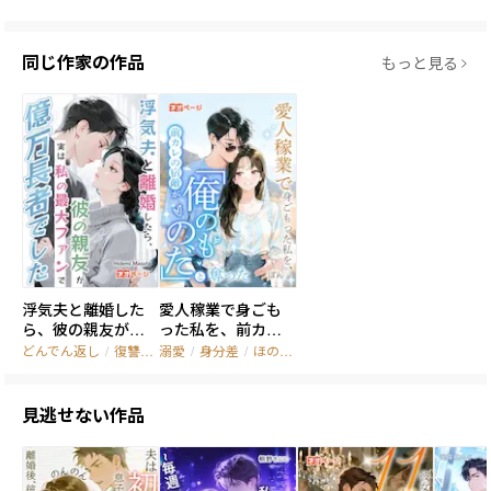
同じ作家の作品
もっと見る
浮気夫と離婚した
愛人稼業で身ごも
ら、彼の親友が実
った私を、前カレ
は私の最大ファン
の宿敵が「俺のも
どんでん返し
/
復讐
/
溺愛
溺愛
/
身分差
/
ほのぼの
で億万長者でした
のだ」と奪った
見逃せない作品