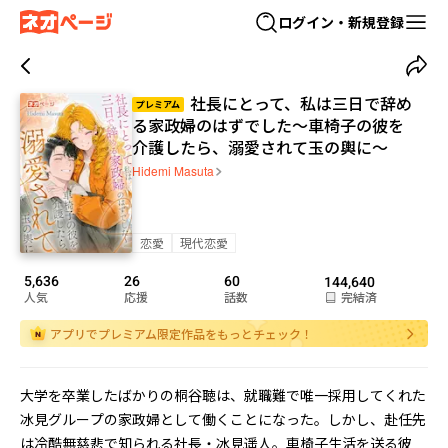
ログイン・新規登録
社長にとって、私は三日で辞め
プレミアム
る家政婦のはずでした～車椅子の彼を
介護したら、溺愛されて玉の輿に～
Hidemi Masuta
恋愛
現代恋愛
5,636
26
60
144,640
人気
応援
話数
完結済
アプリでプレミアム限定作品をもっとチェック！
大学を卒業したばかりの桐谷聴は、就職難で唯一採用してくれた
冰見グループの家政婦として働くことになった。しかし、赴任先
は冷酷無慈悲で知られる社長・冰見遥人。車椅子生活を送る彼