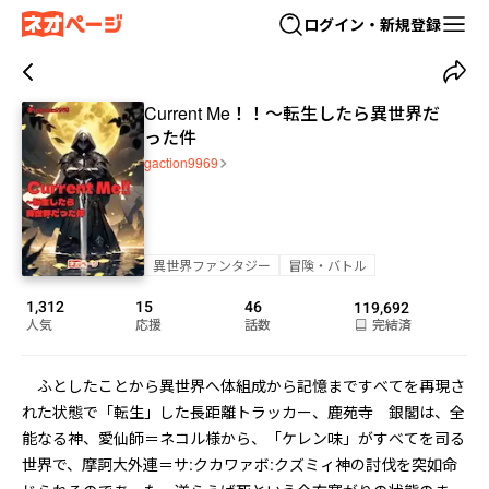
ログイン・新規登録
Current Me！！～転生したら異世界だ
った件
gaction9969
異世界ファンタジー
冒険・バトル
1,312
15
46
119,692
人気
応援
話数
完結済
　ふとしたことから異世界へ体組成から記憶まですべてを再現さ
れた状態で「転生」した長距離トラッカー、鹿苑寺　銀閣は、全
能なる神、愛仙師＝ネコル様から、「ケレン味」がすべてを司る
世界で、摩訶大外連＝サ:クカワァボ:クズミィ神の討伐を突如命