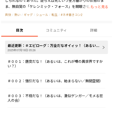
じられるのであった。逆らえば死という全方塞がりの状態のま
ま、無自覚の「ケレンミック・フォース」を開眼させていく銀
...もっと見る
閣。さあ、まったく目的や意図を見せない世界そのものをもぶっ
爽快
/
熱い
/
ギャグ
/
シュール
/
転生
/
#ネオ書きコン2
潰すため、いけ、銀閣、飛べ、銀閣。キミの波乱の冒険はいま始
まったのだ！！
目次
コミュニティ
詳細
最近更新：
＃エピローグ：万全だなオイィッ！（あるいは、これが噂の違世界ですタイ！（次藤？）
2025年07月19日 05:26
＃００１：唐突だな！（あるいは、これが噂の異世界ですか
い？）
＃００２：強引だな！（あるいは、始まらない／無間空間）
＃００３：不穏だな！（あるいは、激似ゲンガー／モメる狂
人の会）