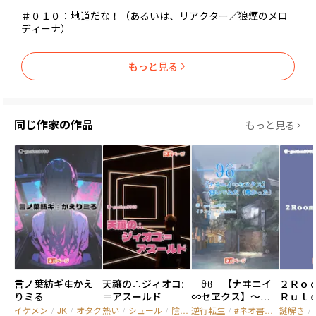
＃０１０：地道だな！（あるいは、リアクター／狼煙のメロ
ディーナ）
もっと見る
同じ作家の作品
もっと見る
言ノ葉紡ギ∉かえ
天禳の∴ジィオコ:
―ϑϐ―【ナヰニイ
２Ｒｏｏ
りミる
＝アスールド
∽セヱクス】～仰
Ｒｕｌ
いでみた（尊かっ
イケメン
/
JK
/
オタク
熱い
/
シュール
/
陰キャ
逆行転生
/
#ネオ書きコン3
謎解き
/