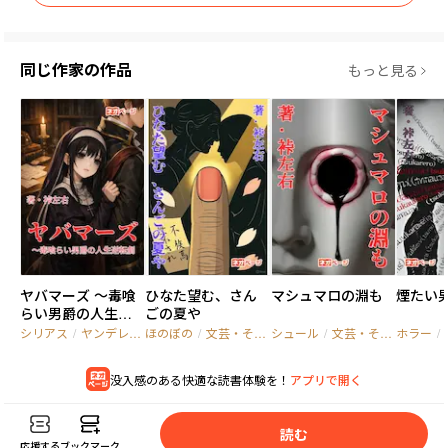
　訳あり騎士様と、限界寸前の嫌われ者、呪いが結ぶラブファン
タジー！
同じ作家の作品
もっと見る
ヤバマーズ ～毒喰
ひなた望む、さん
マシュマロの淵も
煙たい
らい男爵の人生逆
ごの夏や
転劇～
シリアス
/
ヤンデレ
/
成り上がり
ほのぼの
/
文芸・その他
シュール
/
一般文芸
/
文芸・その他
ホラー
/
純文
/
没入感のある快適な読書体験を！
アプリで開く
読
む
応援する
ブックマーク