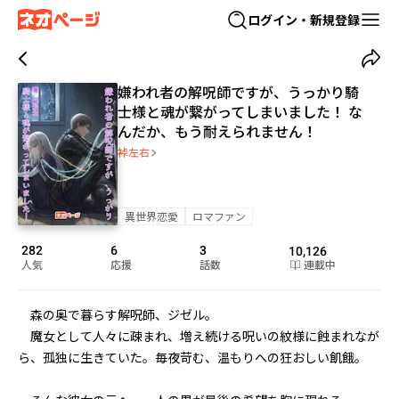
ログイン・新規登録
嫌われ者の解呪師ですが、うっかり騎
士様と魂が繋がってしまいました！ な
んだか、もう耐えられません！
裃左右
異世界恋愛
ロマファン
282
6
3
10,126
人気
応援
話数
連載中
　森の奥で暮らす解呪師、ジゼル。

　魔女として人々に疎まれ、増え続ける呪いの紋様に蝕まれなが
ら、孤独に生きていた。毎夜苛む、温もりへの狂おしい飢餓。
