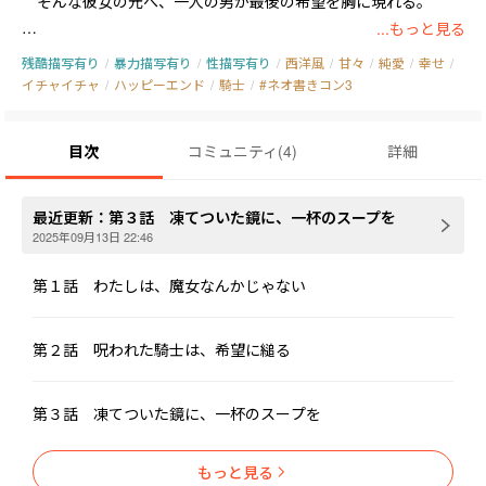
　そんな彼女の元へ、一人の男が最後の希望を胸に現れる。

...もっと見る
　王国最強の騎士、アルブレヒト・グレイヴン。

残酷描写有り
/
暴力描写有り
/
性描写有り
/
西洋風
/
甘々
/
純愛
/
幸せ
/
　魔王討伐により受けた、触れたものの生命力を奪う死の呪い。

イチャイチャ
/
ハッピーエンド
/
騎士
/
#ネオ書きコン3
「俺は、君を危険に巻き込むわけにはいかない」

目次
コミュニティ
(
4
)
詳細
「この苦しみを終わらせてあげたい。だって、初めて会った気が
しないから」

最近更新：
第３話 凍てついた鏡に、一杯のスープを
　互いの孤独に共鳴した、二つの魂。

2025年09月13日 22:46
　しかし、命がけの儀式は失敗し、呪いは思わぬ方向へ！

第１話 わたしは、魔女なんかじゃない
　なんと、魂が強く結びつき、五感と感情が伝わっちゃうっ！ も
う、離れられない関係を余儀なくされてしまって……っ！？

第２話 呪われた騎士は、希望に縋る
　この気持ちが伝わっちゃうの？　この渇望も？

第３話 凍てついた鏡に、一杯のスープを
「――抱きしめられるなら、あなたがいい」

　もうっ！　なんだか、もう耐えられませんっ！

もっと見る