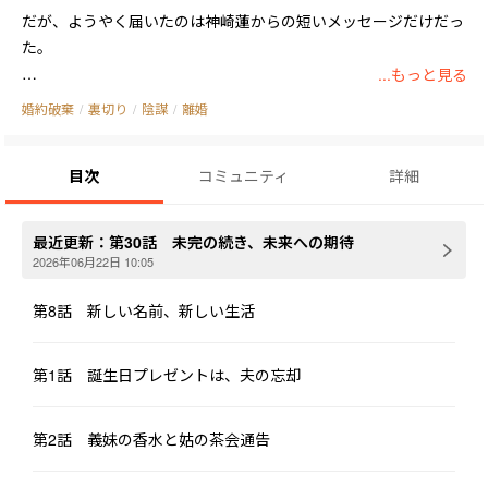
だが、ようやく届いたのは神崎蓮からの短いメッセージだけだっ
た。

...もっと見る
「遥の気分が落ち込んでる。今日はそばにいてやる」

婚約破棄
/
裏切り
/
陰謀
/
離婚
その直後、芸能ニュースに流れてきたのは、彼と“義妹”の神崎遥
目次
コミュニティ
詳細
が車内で寄り添う親密なスクープ写真。

撮影された時間は、まさに彼が電話を切った直後だった。

最近更新：
第30話 未完の続き、未来への期待
三年間の結婚生活。

2026年06月22日 10:05
葵は彼にとって、家族を納得させるための完璧な妻役。

第8話 新しい名前、新しい生活
そして神崎遥にとっては、好きなように見下し、傷つけても反撃
しない都合のいい義姉だった。

第1話 誕生日プレゼントは、夫の忘却
茶会では、遥にわざと大切な着物を汚されても、蓮は軽く言っ
た。

第2話 義妹の香水と姑の茶会通告