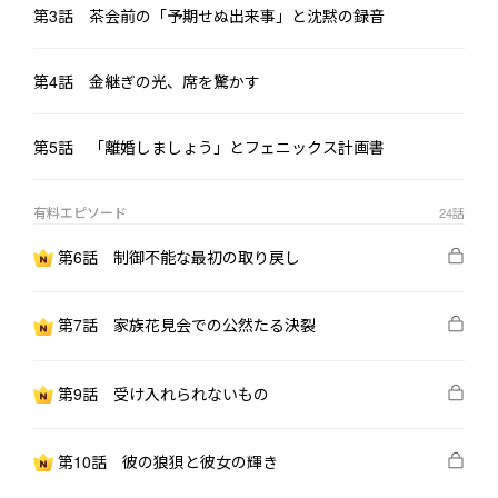
「また新しいのを仕立てればいいだろ」

第3話 茶会前の「予期せぬ出来事」と沈黙の録音
三十八度五分の熱を出した夜も、彼が持ち帰ったのはコンビニ弁
第4話 金継ぎの光、席を驚かす
当だけ。

――だから葵は決めた。

第5話 「離婚しましょう」とフェニックス計画書
神崎家の花見の席で、誰よりも優雅な笑みを浮かべながら告げ
有料エピソード
24
話
る。

第6話 制御不能な最初の取り戻し
「離婚届には、もう署名済みです」

蓮は、それをただの拗ねた態度だと思った。

第7話 家族花見会での公然たる決裂
宝石を贈り、高級レストランへ連れて行けば、いつものように戻
ってくると。

第9話 受け入れられないもの
しかし彼は知らなかった。

第10話 彼の狼狽と彼女の輝き
葵がすでに“フェニックス計画”を始動させ、心が死んでいったす