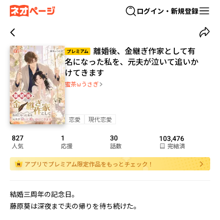
ログイン・新規登録
離婚後、金継ぎ作家として有
プレミアム
名になった私を、元夫が泣いて追いか
けてきます
蜜茶ωうさぎ
恋愛
現代恋愛
827
1
30
103,476
人気
応援
話数
完結済
アプリでプレミアム限定作品をもっとチェック！
結婚三周年の記念日。

藤原葵は深夜まで夫の帰りを待ち続けた。
